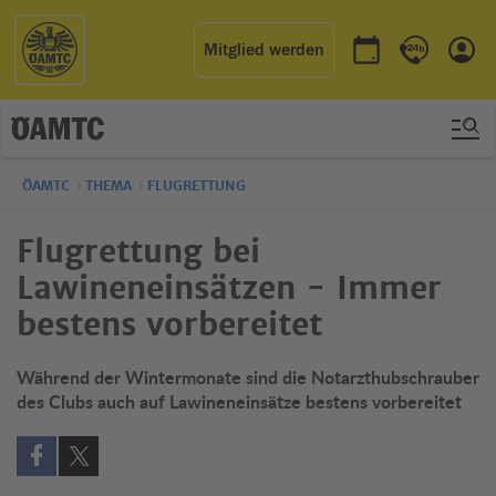
Mitglied werden
Termin buchen
Kontakt & 
Einl
ÖAMTC
THEMA
FLUGRETTUNG
Flugrettung bei
Lawineneinsätzen - Immer
bestens vorbereitet
Während der Wintermonate sind die Notarzthubschrauber
des Clubs auch auf Lawineneinsätze bestens vorbereitet
Auf Facebook teilen (öffnet in neuem Fenster)
Auf X teilen (öffnet in neuem Fenster)