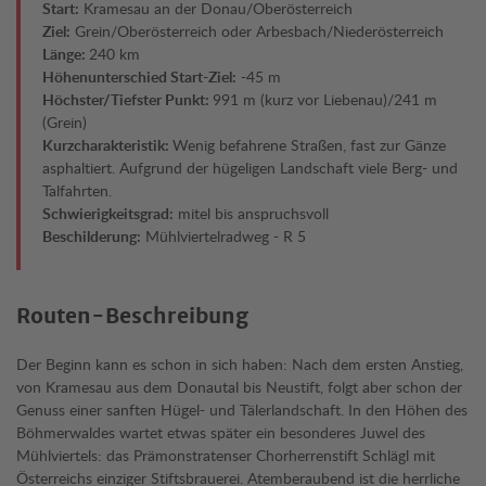
Start:
Kramesau an der Donau/Oberösterreich
Ziel:
Grein/Oberösterreich oder Arbesbach/Niederösterreich
Länge:
240 km
Höhenunterschied Start-Ziel:
-45 m
Höchster/Tiefster Punkt:
991 m (kurz vor Liebenau)/241 m
(Grein)
Kurzcharakteristik:
Wenig befahrene Straßen, fast zur Gänze
asphaltiert. Aufgrund der hügeligen Landschaft viele Berg- und
Talfahrten.
Schwierigkeitsgrad:
mitel bis anspruchsvoll
Beschilderung:
Mühlviertelradweg - R 5
Routen-Beschreibung
Der Beginn kann es schon in sich haben: Nach dem ersten Anstieg,
von Kramesau aus dem Donautal bis Neustift, folgt aber schon der
Genuss einer sanften Hügel- und Tälerlandschaft. In den Höhen des
Böhmerwaldes wartet etwas später ein besonderes Juwel des
Mühlviertels: das Prämonstratenser Chorherrenstift Schlägl mit
Österreichs einziger Stiftsbrauerei. Atemberaubend ist die herrliche