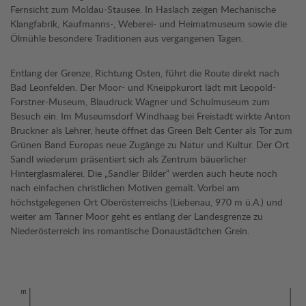
Fernsicht zum Moldau-Stausee. In Haslach zeigen Mechanische
Klangfabrik, Kaufmanns-, Weberei- und Heimatmuseum sowie die
Ölmühle besondere Traditionen aus vergangenen Tagen.
Entlang der Grenze, Richtung Osten, führt die Route direkt nach
Bad Leonfelden. Der Moor- und Kneippkurort lädt mit Leopold-
Forstner-Museum, Blaudruck Wagner und Schulmuseum zum
Besuch ein. Im Museumsdorf Windhaag bei Freistadt wirkte Anton
Bruckner als Lehrer, heute öffnet das Green Belt Center als Tor zum
Grünen Band Europas neue Zugänge zu Natur und Kultur. Der Ort
Sandl wiederum präsentiert sich als Zentrum bäuerlicher
Hinterglasmalerei. Die „Sandler Bilder“ werden auch heute noch
nach einfachen christlichen Motiven gemalt. Vorbei am
höchstgelegenen Ort Oberösterreichs (Liebenau, 970 m ü.A.) und
weiter am Tanner Moor geht es entlang der Landesgrenze zu
Niederösterreich ins romantische Donaustädtchen Grein.