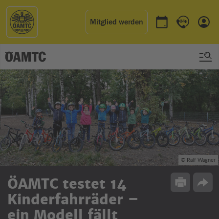
Mitglied werden
Termin buchen
Kontakt & 
Einl
© Ralf Wagner
ÖAMTC testet 14
Drucken
Opti
Kinderfahrräder –
ein Modell fällt