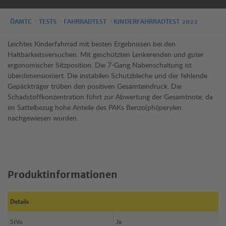
ÖAMTC
TESTS
FAHRRADTEST
KINDERFAHRRADTEST 2022
Leichtes Kinderfahrrad mit besten Ergebnissen bei den
Haltbarkeitsversuchen. Mit geschützten Lenkerenden und guter
ergonomischer Sitzposition. Die 7-Gang Nabenschaltung ist
überdimensioniert. Die instabilen Schutzbleche und der fehlende
Gepäckträger trüben den positiven Gesamteindruck. Die
Schadstoffkonzentration führt zur Abwertung der Gesamtnote, da
im Sattelbezug hohe Anteile des PAKs Benzo(phi)perylen
nachgewiesen wurden.
Produktinformationen
Details
StVo
Ja