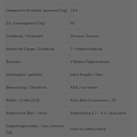
Leergewicht (komplett, gemessen) [kg]
10,6
Zul. Gesamtgewicht [kg]
60
Schaltung / Schaltwerk
Shimano Tourney
Anzahl der Gänge / Schaltung
7 / Kettenschaltung
Bremsen
V-Brakes Felgenbremsen
Vordergabel / gefedert
keine Angabe / Nein
Beleuchtung / Standlicht
AXA / nur hinten
Reifen / Größe [Zoll]
Ruky Bike Components / 20
Reifendruck [Bar] / Ventil
Reifenflanke 2,7 – 4,5 / Autoventil
Gepäckträgersystem / max. Gewicht
nicht im Lieferumfang
[kg]