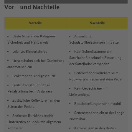
Vor- und Nachteile
Vorteile
Nachteile
Beste Note in der Kategorie
Abwertung:
Sicherheit und Haltbarkeit
Schadstoffbelastungen im Sattel
Leichtes Kinderfahrrad
Kein Schnellspanner am
Sattelrohr für schnelle Einstellung
Licht schaltet sich bei Dunkelheit
der Sattelhöhe vorhanden
automatisch ein
Seitenständer kollidiert beim
Lenkerenden sind geschützt
Rückwärtsschieben mit dem Pedal
Freilauf sorgt für richtige
Kein Gepäckträger im
Pedalstallung beim Anfahren
Lieferumfang
Zusätzliche Reflektoren an den
Radabdeckungen sehr instabil
Seiten der Pedale
Seitenständer nicht in der Länge
Seitliches Rücklicht strahlt
einstellbar
Hinterreifen an, dadurch allgemein
sichtbarer
Katzenaugen in den Reifen