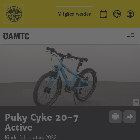
Mitglied werden
Termin buchen
Kontakt & 
Einl
©
Puky Cyke 20-7
Drucken
Opti
Active
Kinderfahrradtest 2022