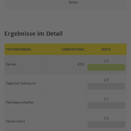
fehlen
Ergebnisse im Detail
TESTKRITERIUM
GEWICHTUNG
NOTE
2,3
Fahren
45%
2,0
Täglicher Gebrauch
2,1
Fahreigenschaften
2,3
Fahrkomfort