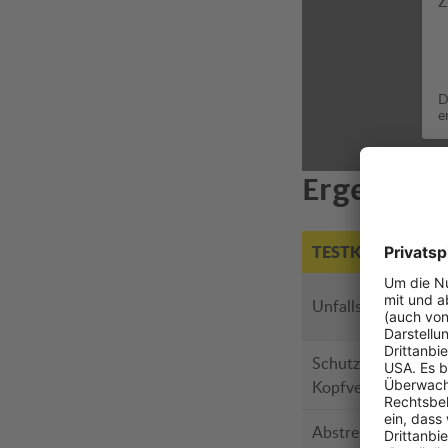
Z
D
e
Ergebnisse
TESTKRITERIUM
Unfallschutz
Schutz vor
Kopfverletzungen
Abstreifsicherheit