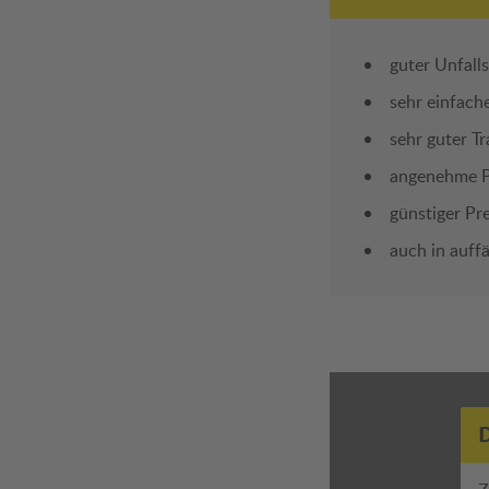
guter Unfall
sehr einfach
sehr guter T
angenehme 
günstiger Pre
auch in auffä