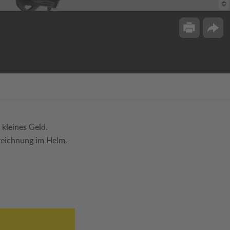
©
Drucken
Opti
kleines Geld.
zeichnung im Helm.