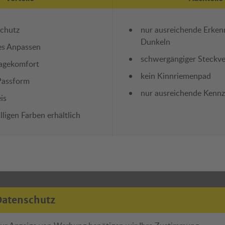
schutz
nur ausreichende Erken
Dunkeln
es Anpassen
schwergängiger Steckve
ragekomfort
kein Kinnriemenpad
Passform
nur ausreichende Kenn
is
lligen Farben erhältlich
Datenschutz