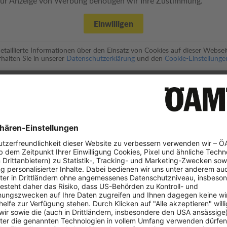
ur Anzeige von Werbung benötigen wir Ihre Zustimmung.
Einwilligen
etaillierte Informationen über den Einsatz von Cookies auf dieser Websei
rhalten Sie in unserer
Datenschutzerklärung
und den
Cookie-Einstellunge
 im Detail
GEWICHTUNG
50%