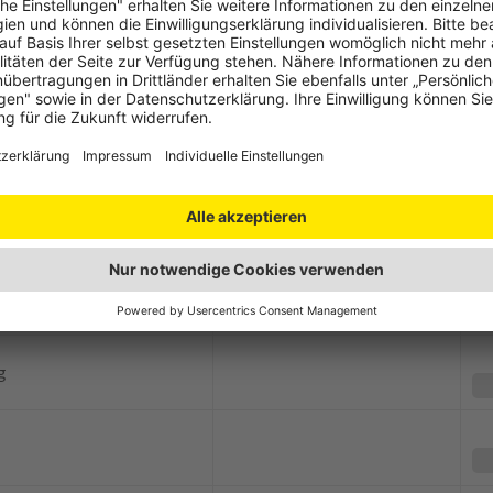
40%
g