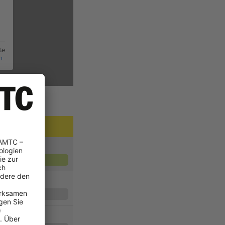
te
n.
NOTE
2,5
2,1
2,0