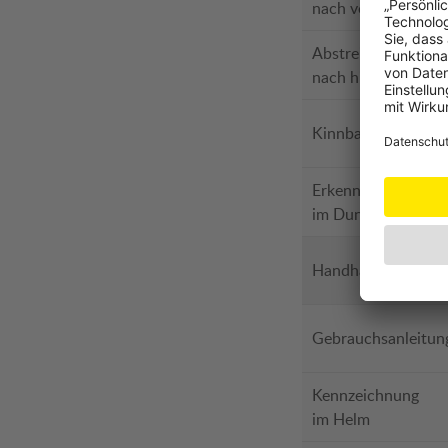
nach vorne
Abstreifsicherheit
nach hinten
Kinnbandfestigkeit
Erkennbarkeit
im Dunkeln
Handhabung
Gebrauchsanleitun
Kennzeichnung
im Helm