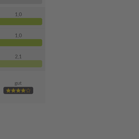
1,0
1,0
2,1
gut