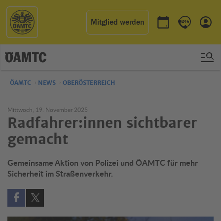
Mitglied werden
Termin buchen
Kontakt & 
Einl
ÖAMTC
NEWS
OBERÖSTERREICH
Mittwoch, 19. November 2025
Radfahrer:innen sichtbarer
gemacht
Gemeinsame Aktion von Polizei und ÖAMTC für mehr
Sicherheit im Straßenverkehr.
Auf Facebook teilen (öffnet in neuem Fenster)
Auf X teilen (öffnet in neuem Fenster)