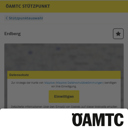
ÖAMTC STÜTZPUNKT