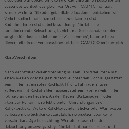
diese oder war defekt, erhielten die Radfahrer:innen kostenlos ein
passendes Lichtset, das gleich vor Ort vom ÖAMTC montiert
wurde. „Viele Unfälle oder gefährliche Situationen entstehen, weil
Verkehrsteilnehmer:innen schlecht zu erkennen sind.
Radfahrer:innen sind dabei besonders gefährdet. Eine
funktionierende Beleuchtung ist nicht nur Selbstschutz, sondern
sorgt dafür, dass alle sicher an ihr Ziel kommen“, betonte Petra
Riener, Leiterin der Verkehrssicherheit beim ÖAMTC Oberösterreich.
Klare Vorschriften
Nach der Straßenverkehrsordnung müssen Fahrräder vorne mit
einem weißen oder hellgelb ruhend leuchtenden Licht ausgestattet
sein, hinten ist ein rotes Rücklicht Pflicht. Fahrräder müssen
außerdem mit Rückstrahlern ausgerüstet sein: vorne weiß, hinten
rot, gelb an den Pedalen. An den Rädern „Katzenaugen“ oder
alternativ Reifen mit reflektierenden Umrandungen bzw.
Reflektorsticks. Weitere Reflektorbänder, Sticker oder Warnwesten
verbessern die Sichtbarkeit zusätzlich, sie ersetzen aber keine
vorschriftsmäßige Beleuchtung. Wer ohne ausreichende
Beleuchtung unterwegs ist, gefährdet nicht nur sich selbst und