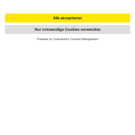
Portale
auto touring
ÖAMTC Fahrtechnik
Apps
Campingclub
ÖAMTC App
Austrian Motorsport Federation
Führerschein App
Infos
Reisebüro
Meine Reise
Blog
Drohnen
Presse
Über den ÖAMTC
Karriere
Impressum
Newsletter
Statuten
Kontakt