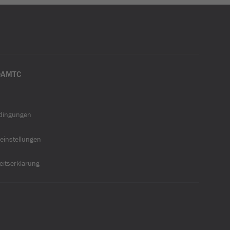
ÖAMTC
dingungen
einstellungen
heitserklärung