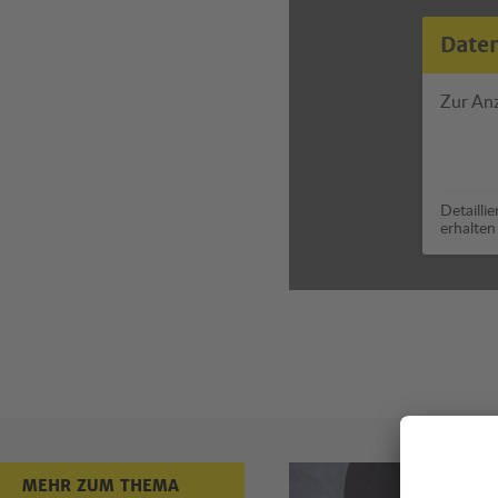
Date
Zur An
Detailli
erhalten
Mehr zum
MEHR ZUM THEMA