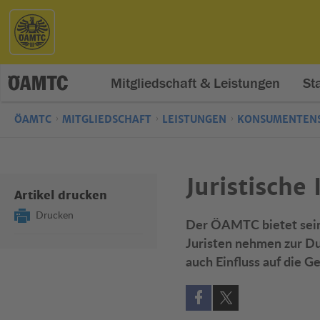
Mitgliedschaft & Leistungen
St
ÖAMTC
MITGLIEDSCHAFT
LEISTUNGEN
KONSUMENTENS
Juristische
Artikel drucken
Drucken
Der ÖAMTC bietet seine
Juristen nehmen zur D
auch Einfluss auf die 
Auf Facebook teilen (öff
Auf X teilen (öffne