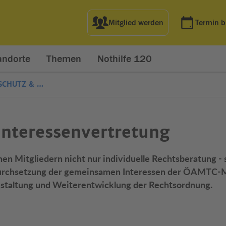
Mitglied werden
Termin 
andorte
Themen
Nothilfe 120
CHUTZ & …
 Interessenvertretung
n Mitgliedern nicht nur individuelle Rechtsberatung - 
urchsetzung der gemeinsamen Interessen der ÖAMTC-M
Gestaltung und Weiterentwicklung der Rechtsordnung.
net in neuem Fenster)
t in neuem Fenster)