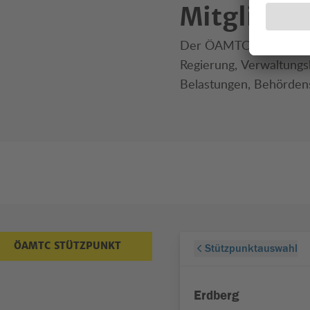
Mitgliede
Der ÖAMTC vertritt In
Regierung, Verwaltungs
Belastungen, Behördens
ÖAMTC STÜTZPUNKT