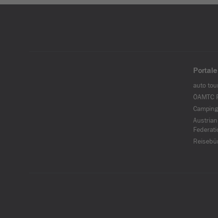
Portale
auto tou
ÖAMTC F
Camping
Austrian
Federati
Reisebü