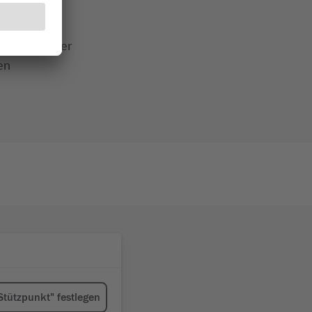
gegenüber der
en