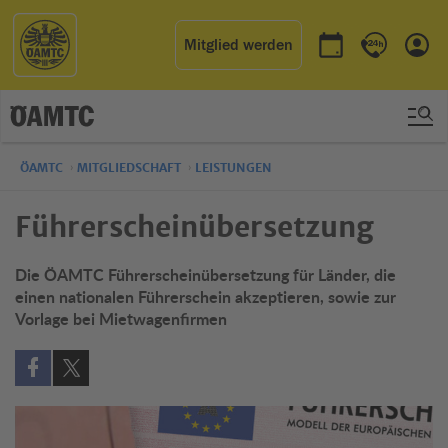
Mitglied werden
Termin buchen
Kontakt & 
Einl
ÖAMTC
MITGLIEDSCHAFT
LEISTUNGEN
Führerscheinübersetzung
Die ÖAMTC Führerscheinübersetzung für Länder, die
einen nationalen Führerschein akzeptieren, sowie zur
Vorlage bei Mietwagenfirmen
Auf Facebook teilen (öffnet in neuem Fenster)
Auf X teilen (öffnet in neuem Fenster)