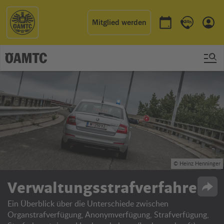
Mitglied werden
Termin buchen
Kontakt & 
Einl
© Heinz Henninger
Verwaltungsstrafverfahren
Opti
Ein Überblick über die Unterschiede zwischen
Organstrafverfügung, Anonymverfügung, Strafverfügung,