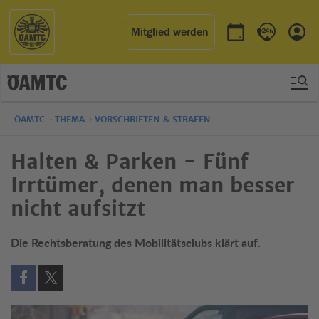
Mitglied werden
Termin buchen
Kontakt & 
Einl
ÖAMTC
THEMA
VORSCHRIFTEN & STRAFEN
Halten & Parken - Fünf
Irrtümer, denen man besser
nicht aufsitzt
Die Rechtsberatung des Mobilitätsclubs klärt auf.
Auf Facebook teilen (öffnet in neuem Fenster)
Auf X teilen (öffnet in neuem Fenster)