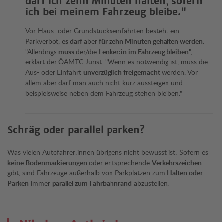
darf ich zehn Minuten halten, sofern
ich bei meinem Fahrzeug bleibe."
Vor Haus- oder Grundstückseinfahrten besteht ein
Parkverbot,
es darf
aber
für zehn Minuten gehalten werden
.
"Allerdings
muss
der/die
Lenker:in im Fahrzeug bleiben
",
erklärt der ÖAMTC-Jurist. "Wenn es notwendig ist, muss die
Aus- oder Einfahrt
unverzüglich freigemacht
werden. Vor
allem aber darf man auch nicht kurz aussteigen und
beispielsweise neben dem Fahrzeug stehen bleiben."
Schräg oder parallel parken?
Was vielen Autofahrer:innen übrigens nicht bewusst ist: Sofern es
keine Bodenmarkierungen
oder entsprechende
Verkehrszeichen
gibt, sind Fahrzeuge außerhalb von Parkplätzen zum
Halten oder
Parken
immer
parallel zum Fahrbahnrand
abzustellen.