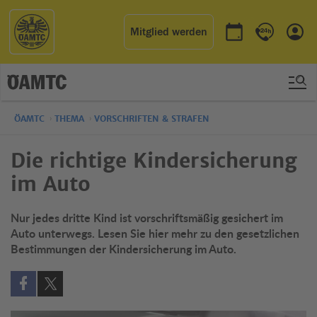
Mitglied werden
Termin buchen
Kontakt & 
Einl
ÖAMTC
THEMA
VORSCHRIFTEN & STRAFEN
Die richtige Kindersicherung
im Auto
Nur jedes dritte Kind ist vorschriftsmäßig gesichert im
Auto unterwegs. Lesen Sie hier mehr zu den gesetzlichen
Bestimmungen der Kindersicherung im Auto.
Auf Facebook teilen (öffnet in neuem Fenster)
Auf X teilen (öffnet in neuem Fenster)