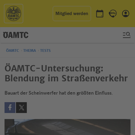
Mitglied werden
Termin buchen
Kontakt & 
Einl
ÖAMTC
THEMA
TESTS
ÖAMTC-Untersuchung:
Blendung im Straßenverkehr
Bauart der Scheinwerfer hat den größten Einfluss.
Auf Facebook teilen (öffnet in neuem Fenster)
Auf X teilen (öffnet in neuem Fenster)