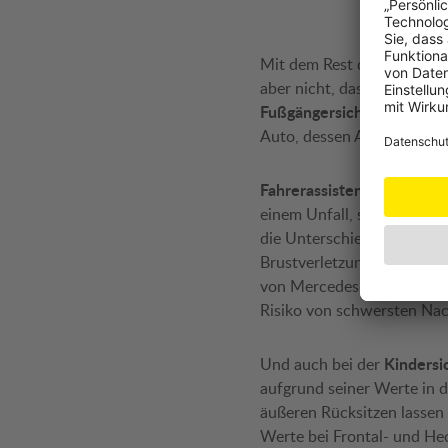
Mit dem Rest des Feldes z
aber nicht, dass es keine V
Fußgängersicherheit
haben 
Auto, dessen A-Säulen bei
Fahrerassistenten
können s
einem Unfall, sitzt man ni
die Unterschiede im Detai
Brustverletzungen bei ein
von Mercedes weist eine äh
Risiko von schwersten Nack
Kindersi
Und auch bei der
aufgrund seiner Werte in 
äußeren Rücksitzen lassen s
Werte bei Frontal- und He