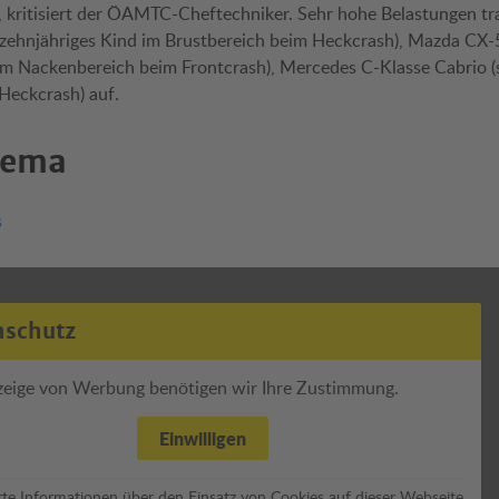
, kritisiert der ÖAMTC-Cheftechniker. Sehr hohe Belastungen t
 (zehnjähriges Kind im Brustbereich beim Heckcrash), Mazda CX-
 im Nackenbereich beim Frontcrash), Mercedes C-Klasse Cabrio (
Heckcrash) auf.
hema
s
nschutz
zeige von Werbung benötigen wir Ihre Zustimmung.
Einwilligen
erte Informationen über den Einsatz von Cookies auf dieser Webseite