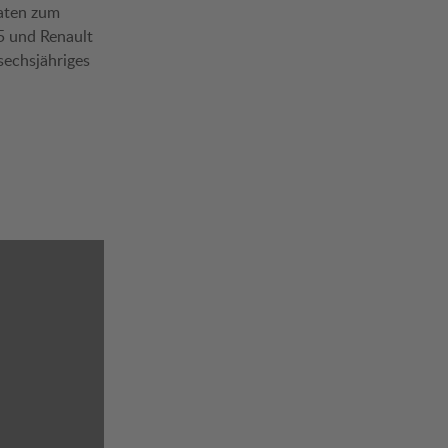
raten zum
5 und Renault
sechsjähriges