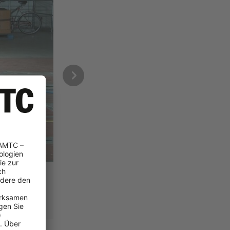
Jeep Compass im ÖAMTC-Crash
sassistenten
Erwachsenensicherheit 90%, Kindersicherheit 
59%, insgesamt 5 Sterne