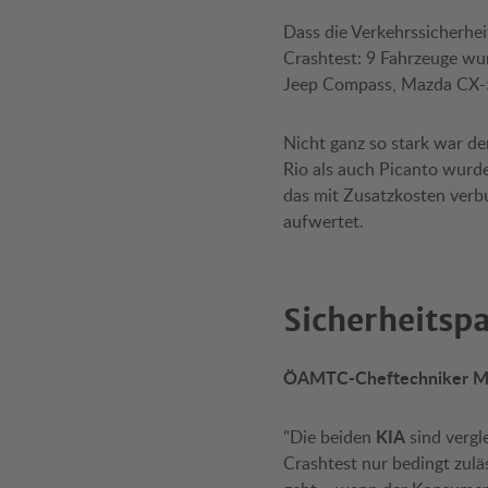
Dass die Verkehrssicherhe
Crashtest: 9 Fahrzeuge wur
Jeep Compass, Mazda CX-5
Nicht ganz so stark war d
Rio als auch Picanto wurde
das mit Zusatzkosten verbu
aufwertet.
Sicherheitsp
ÖAMTC-Cheftechniker Max
KIA
"Die beiden
sind vergl
Crashtest nur bedingt zuläs