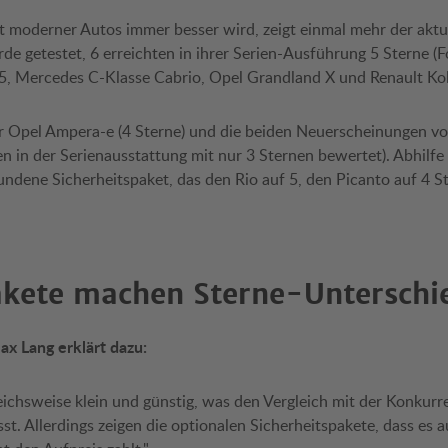
it moderner Autos immer besser wird, zeigt einmal mehr der ak
de getestet, 6 erreichten in ihrer Serien-Ausführung 5 Sterne (F
, Mercedes C-Klasse Cabrio, Opel Grandland X und Renault Kol
er Opel Ampera-e (4 Sterne) und die beiden Neuerscheinungen v
n in der Serienausstattung mit nur 3 Sternen bewertet). Abhilfe 
ndene Sicherheitspaket, das den Rio auf 5, den Picanto auf 4 S
akete machen Sterne-Unterschi
 Lang erklärt dazu:
eichsweise klein und günstig, was den Vergleich mit der Konkurr
st. Allerdings zeigen die optionalen Sicherheitspakete, dass es 