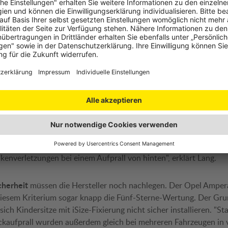
eigt sich der ÖAMTC-Cheftechniker großteils zufrieden. "5 Ster
erbesserungsmöglichkeiten gibt", hält Lang fest. "Speziell in der
alle Fahrzeuge ihre Probleme. Es gibt im aktuellen Test beispiel
 einem Aufprall nicht zu schwersten Verletzungen führen können
owohl Fußgänger als auch Fahrzeuginsassen schützen. Kommt e
cht in jedem Auto gleich sicher. Auch hier zeigten sich beim ÖA
l. So ist beispielsweise beim Jeep Compass die Gefahr von schw
em Anprall an einen Baum oder Laternenmasten gegeben. "Das C
nliche Schwäche auf, noch dazu gibt es für hinten sitzende Pas
enverletzungen bei einem Aufprall von hinten", erklärt Lang.
cherheit
müssen die Hersteller noch nachlegen. Der Opel Ampera
diesem Kriterium sogar knapp die Fünf-Sterne-Wertung. Der Gru
ich Kindersitze mit iSize-Fixierung nicht sicher installieren. "St
ckaufprall wurden außerdem gleich bei mehreren Fahrzeugen in