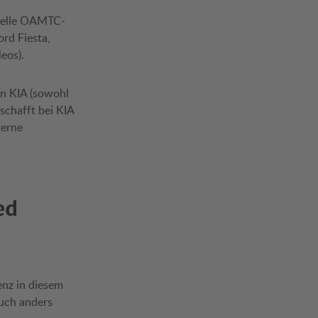
tuelle ÖAMTC-
ord Fiesta,
eos).
on KIA (sowohl
schafft bei KIA
terne
ed
enz in diesem
auch anders