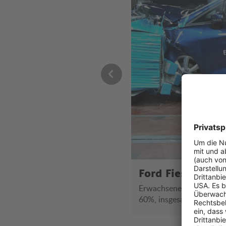
Ford Fiesta im 
rheit 54%, Sicherheitsassistenten
Erwachsenensicherheit 8
60%, insgesamt 5 Sterne
rheit 54%, Sicherheitsassistenten