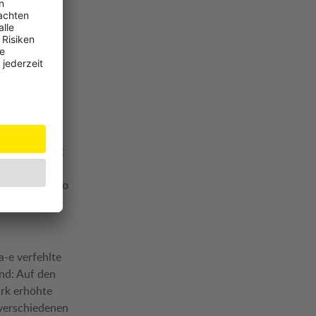
ne bedeuten
sweise kein
."
s jedoch zu
MTC-Crashtest
eren
-Klasse Cabrio
sagiere das
-e verfehlte
nd: Auf den
ark erhöhte
 verschiedenen