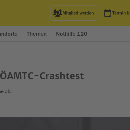
Mitglied werden
Termin 
andorte
Themen
Nothilfe 120
 ÖAMTC-Crashtest
ne ab.
net in neuem Fenster)
t in neuem Fenster)