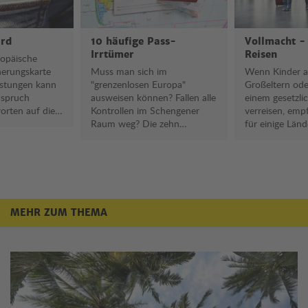
ard
10 häufige Pass-
Vollmacht -
Irrtümer
Reisen
ropäische
herungskarte
Muss man sich im
Wenn Kinder al
istungen kann
"grenzenlosen Europa"
Großeltern ode
nspruch
ausweisen können? Fallen alle
einem gesetzl
rten auf die
Kontrollen im Schengener
verreisen, empf
gen.
Raum weg? Die zehn
für einige Länd
häufigsten Pass-Irrtümer.
Reisevollmacht
MEHR ZUM THEMA
Mehr zum Thema