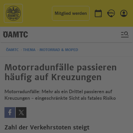
Mitglied werden
Termin buchen
Kontakt & 
Einl
ÖAMTC
THEMA
MOTORRAD & MOPED
Motorradunfälle passieren
häufig auf Kreuzungen
Motorradunfälle: Mehr als ein Drittel passieren auf
Kreuzungen – eingeschränkte Sicht als fatales Risiko
Auf Facebook teilen (öffnet in neuem Fenster)
Auf X teilen (öffnet in neuem Fenster)
Zahl der Verkehrstoten steigt