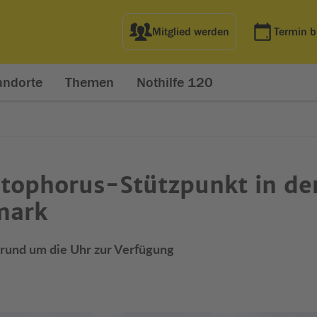
Mitglied werden
Termin 
andorte
Themen
Nothilfe 120
stophorus-Stützpunkt in de
mark
 rund um die Uhr zur Verfügung
net in neuem Fenster)
t in neuem Fenster)