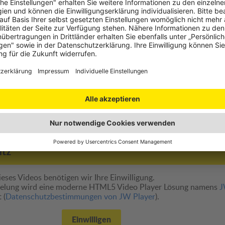
heidenden Schritt näher gekommen. In Zukunft werden wir auch v
 Erfahrung und das damit verbundene medizinische, technische un
ie Bewohner der Steiermark einbringen."
g des Heliports im Zeitraffer
utz
eses Videos benötigen wir Ihre Einwilligung.
pielung wird eine moderne HTML5 Video Player Lösung namens
 (
Datenschutzbestimmungen von JW Player
).
Einwilligen