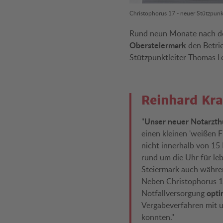
Christophorus 17 - neuer Stützpunk
Rund neun Monate nach d
Obersteiermark
den Betri
Stützpunktleiter Thomas Le
Reinhard Kr
Unser neuer Notarzthu
"
einen kleinen 'weißen 
nicht innerhalb von 15
rund um die Uhr für le
Steiermark auch währen
Neben Christophorus 1
opti
Notfallversorgung
Vergabeverfahren mit 
konnten."