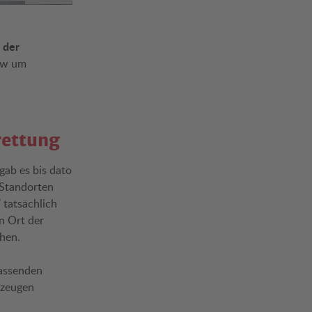
n der
rew um
rettung
 gab es bis dato
 Standorten
 tatsächlich
n Ort der
hen.
fassenden
rzeugen