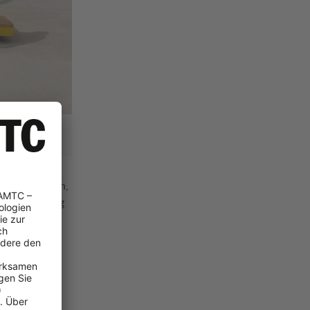
Christophorus 17
erreichs sein,
der Errichtung
Know-
urch
ttung
d wir diesem