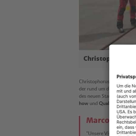
Christophorus 1
Christophorus 17 wird nac
der rund um die Uhr für le
des neuen Standortes ein
how
Qualität
und
überzeug
Marco Trefan
ü
"Unsere Vision ist es,