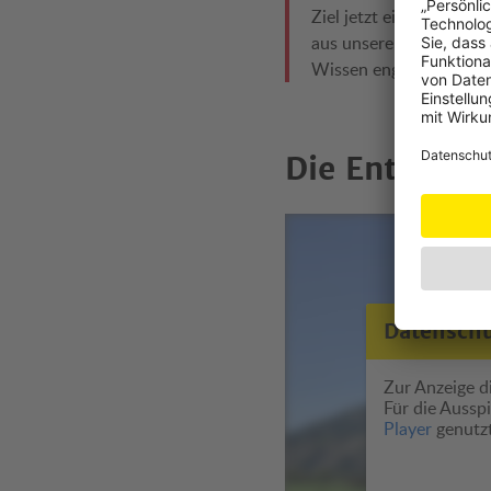
Ziel jetzt einen entsc
aus unsere langjährige
Wissen engagiert für d
Die Entstehun
Datensch
Zur Anzeige di
Für die Auss
Player
genutzt