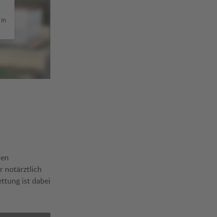
 in
nen
r notärztlich
ttung ist dabei