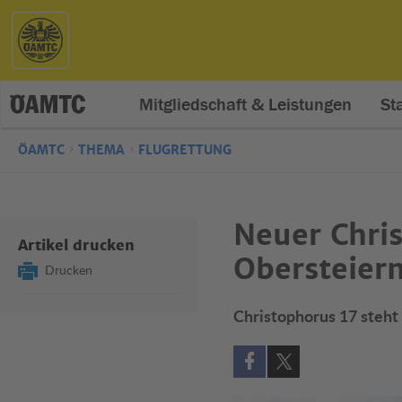
Mitgliedschaft & Leistungen
St
ÖAMTC
THEMA
FLUGRETTUNG
Neuer Chri
Artikel drucken
Obersteier
Drucken
Christophorus 17 steht
Auf Facebook teilen (öff
Auf X teilen (öffne