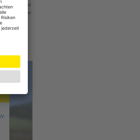
on St. Michael
d fliegerische
JW