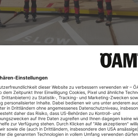
7
h Christophorus 2 in Krems der zweite Notarzthubschrauber Öst
bensrettende Einsätze zur Verfügung steht. Vorausgegangen ist 
e europaweite Ausschreibung, bei der die ÖAMTC-Flugrettung d
en konnte.
itz, Geschäftsführer ÖAMTC-Flugre
berall und zu jeder Zeit helfen
zu können - in der Steiermark sin