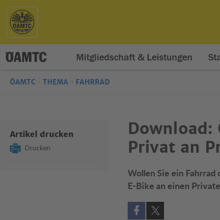
Mitgliedschaft & Leistungen
St
ÖAMTC
THEMA
FAHRRAD
Download: 
Artikel drucken
Privat an P
Drucken
Wollen Sie ein Fahrrad
E-Bike an einen Privat
Auf Facebook teilen (öff
Auf X teilen (öffne