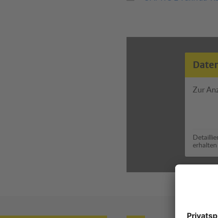
Date
Zur An
Detailli
erhalten