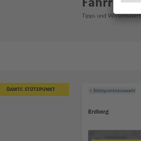
Fahrrad
Tipps und Wissenswert
ÖAMTC STÜTZPUNKT