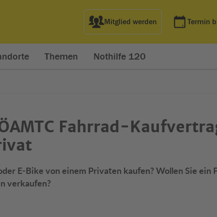
Mitglied werden
Termin 
andorte
Themen
Nothilfe 120
ÖAMTC Fahrrad-Kaufvertra
rivat
 oder E-Bike von einem Privaten kaufen? Wollen Sie ein 
en verkaufen?
net in neuem Fenster)
t in neuem Fenster)