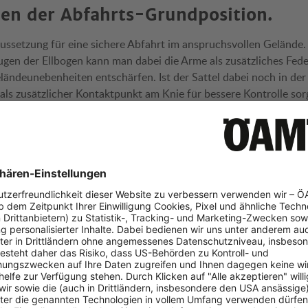
en der Abfahrts-Grundposition.
aussetzung für eine sichere Abfahrt im anspruchsvollen Gelände.
en der Ellbogen kann man dabei die Arme als zusätzliches Fed
ändeunebenheiten entschärfen. Ist der Sattel dabei noch in der 
 als zusätzlicher Kontaktpunkt am Knie für bessere Kontrolle sor
: Fühle ich mich unsicher, wenn ich
el löse und voll belastet in den Ped