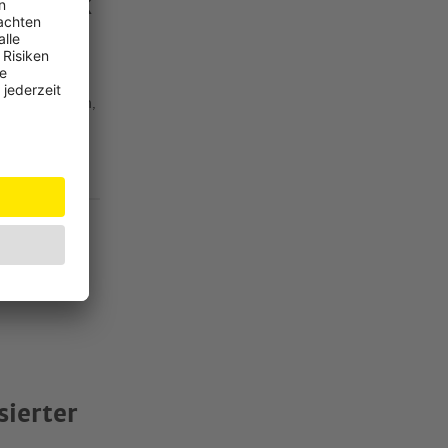
ktechnik
annen“. Auch
isiert werden,
ann ihn
sierter