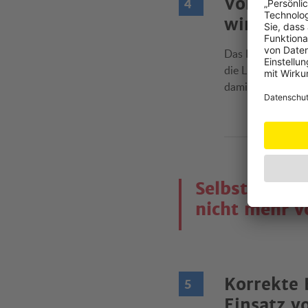
Voraussch
wird oft 
Das Rad folgt dem
die Linie, die se
damit man diese 
Selbst-Check
nicht mehr v
Korrekte 
Einsatz v