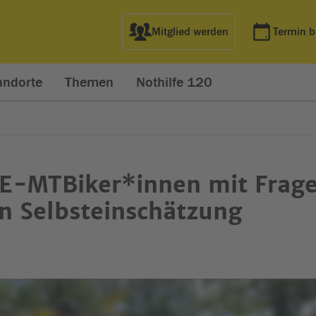
Mitglied werden
Termin 
andorte
Themen
Nothilfe 120
r E-MTBiker*innen mit Frag
en Selbsteinschätzung
net in neuem Fenster)
t in neuem Fenster)