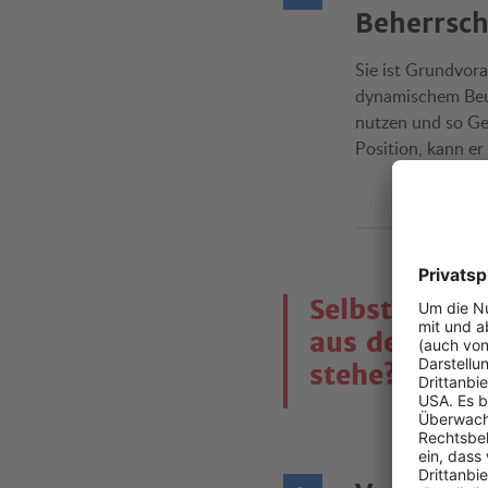
Beherrsch
Sie ist Grundvor
dynamischem Beug
nutzen und so Gel
Position, kann er
Selbst-Check
aus dem Satt
stehe?