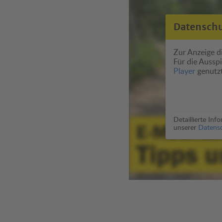
Datensch
Zur Anzeige di
Für die Auss
Player
genutzt
Detaillierte In
unserer
Datensc