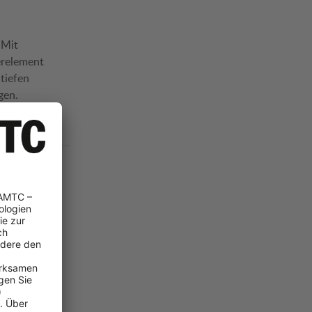
 Mit
erelement
tiefen
gen.
 mich
alen