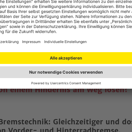
auend fahren: Der Einfluss der Blic
unterschätzt.
 Blick, deshalb sollte man Kurven in ihrer Länge und Breite „sc
itlich an großen Steinen oder Wurzeln vorbei führt, muss aktiv anv
Spur tatsächlich nimmt.
: Senke ich häufig den Blick oder k
on einem Hindernis am Weg lösen?
Bremstechnik: Gleichzeitiger und do
on Vorder- und Hinterradbremse.