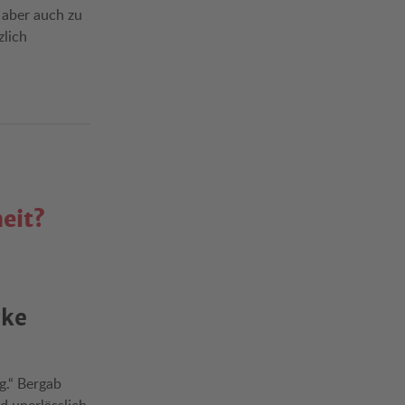
 aber auch zu
zlich
eit?
rke
g.“ Bergab