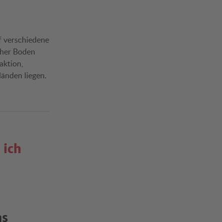
f verschiedene
cher Boden
aktion,
änden liegen.
 ich
as