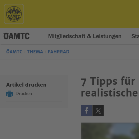
Mitgliedschaft & Leistungen
St
ÖAMTC
THEMA
FAHRRAD
7 Tipps fü
Artikel drucken
realistisch
Drucken
Auf Facebook teilen (öff
Auf X teilen (öffne