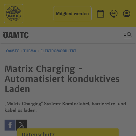
Mitglied werden
Termin buchen
Kontakt & 
Einl
ÖAMTC
THEMA
ELEKTROMOBILITÄT
Matrix Charging -
Automatisiert konduktives
Laden
„Matrix Charging“ System: Komfortabel, barrierefrei und
kabellos laden.
Auf Facebook teilen (öffnet in neuem Fenster)
Auf X teilen (öffnet in neuem Fenster)
Datenschutz