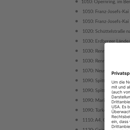
1010: Opernring, im Be
1010: Franz-Josefs-Kai 
1010: Franz-Josefs-Kai 
1020: Schüttelstraße n
1030: Erdberger Lände/
1030: Rennweg/Litfaßs
1030: Rennweg/Adolf-
1070: Neustiftgasse/Me
1090: Spittelauer Lände
1090: Spittelauer Lände
1090: Maria-Theresien-
1090: Türkenstraße, im
1110: A4, Ost Autobah
1120: Grünbergstraße,