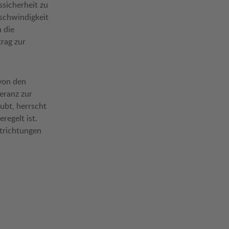
ssicherheit zu
eschwindigkeit
 die
rag zur
 von den
eranz zur
ubt, herrscht
regelt ist.
trichtungen