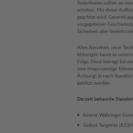
Radarboxen sollten an neura
erhöhen. Mit dieser Auflis
geachtet wird. Generell ap
vorgegebenen Geschwindigk
Sicherheit aller Verkehrste
Altes Aussehen, neue Tech
bisherigen kaum zu untersc
Folge. Diese beträgt bei e
eine dreiprozentige Toleran
Achtung! Je nach Standort
geblitzt werden.
Derzeit bekannte Standor
Innerer Währinger Gürt
Südost-Tangente (A23) 