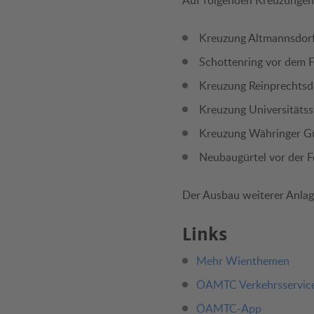
Auf folgenden Kreuzungen 
Kreuzung Altmannsdorf
Schottenring vor dem F
Kreuzung Reinprechtsd
Kreuzung Universitätss
Kreuzung Währinger Gü
Neubaugürtel vor der F
Der Ausbau weiterer Anlagen
Links
Mehr Wienthemen
ÖAMTC Verkehrsservic
ÖAMTC-App