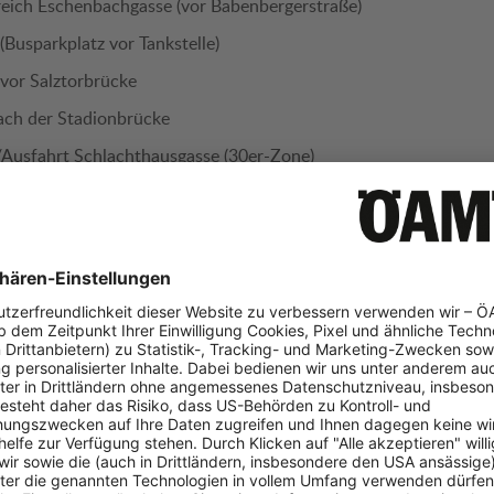
reich Eschenbachgasse (vor Babenbergerstraße)
(Busparkplatz vor Tankstelle)
vor Salztorbrücke
ach der Stadionbrücke
Ausfahrt Schlachthausgasse (30er-Zone)
traße
Blamauer-Straße
chitaristengasse (30er-Zone)
 im Bereich ehemalige Wirtschaftsuniversität (fixes Radar)
, Ecke Tepserngasse (nach der ehemaligen Wirtschaftsuniversitä
Straße, im Bereich Deutschmeisterplatz
 Bereich Hahngasse (30er-Zone)
n, KM 4,6 Richtung Wien
 im Bereich Hohenbergstraße