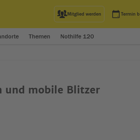
Mitglied werden
Termin 
andorte
Themen
Nothilfe 120
 und mobile Blitzer
net in neuem Fenster)
t in neuem Fenster)