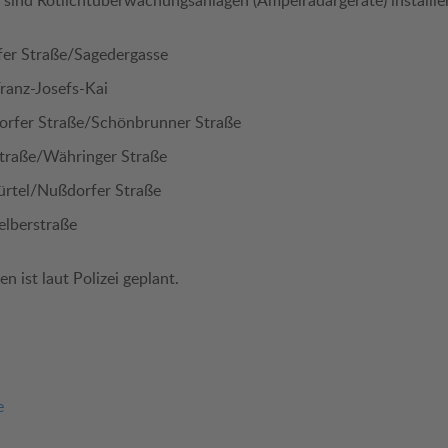
sind Rotlichtüberwachungsanlagen (Ampelradargeräte) installier
er Straße/Sagedergasse
ranz-Josefs-Kai
orfer Straße/Schönbrunner Straße
traße/Währinger Straße
rtel/Nußdorfer Straße
elberstraße
 ist laut Polizei geplant.
e