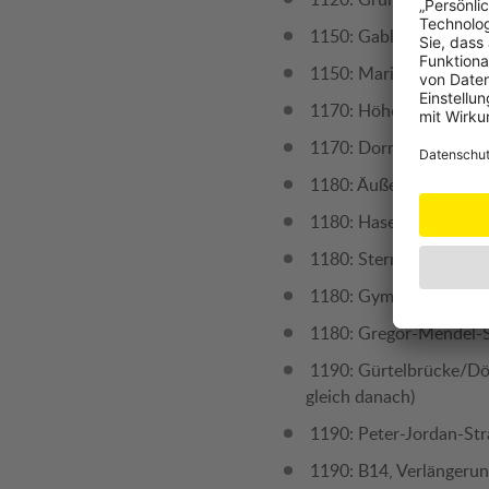
1150: Gablenzgasse, im
1150: Mariahilfer Gürt
1170: Höhenstraße, im 
1170: Dornbacher Straß
1180: Äußerer Währinge
1180: Hasenauerstraße,
1180: Sternwartestraße
1180: Gymnasiumstraße,
1180: Gregor-Mendel-St
1190: Gürtelbrücke/Döbl
gleich danach)
1190: Peter-Jordan-Str
1190: B14, Verlängerun