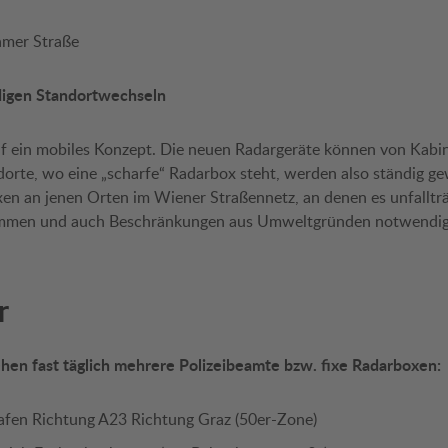
mer Straße
digen Standortwechseln
auf ein mobiles Konzept. Die neuen Radargeräte können von Kabi
orte, wo eine „scharfe“ Radarbox steht, werden also ständig ge
xen an jenen Orten im Wiener Straßennetz, an denen es unfallträ
ommen und auch Beschränkungen aus Umweltgründen notwendig 
r
hen fast täglich mehrere Polizeibeamte bzw. fixe Radarboxen:
fen Richtung A23 Richtung Graz (50er-Zone)