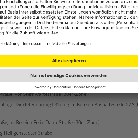
 Bereich Spetterbrücke
el nach Palmgasse
Bereich Waldrandsiedlung (30er-Zone)
e, im Bereich Waldegghofgasse (30er-Zone)
r Gürtel, im Bereich Kreuzgasse
 im Bereich Türkenschanzpark (30er-Zone)
, im Bereich Gregor-Mendel-Straße (30er-Zone)
 im Bereich Währinger Park (30er-Zone)
raße, vor Sternwartestraße (30er-Zone)
inger Gürtel Richtung Döbling im Bereich Bushaltestelle 37A (
aße, im Bereich Felix-Dahn-Straße (30er-Zone)
g Heiligenstädter Straße