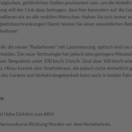
lgischen, gefährlichen Stellen positioniert sein, um die Verkehr
tung will der Club dazu beitragen, dass hier besonders auf die G
pellieren wir an alle mobilen Menschen: Halten Sie sich immer an
eitsbeschränkungen! Damit leisten Sie einen wesentlichen Beit
ilnehmer!
nik: die neuen "Radarboxen" mit Lasermessung, optisch sind sie
heiden. Die neue Technologie hat jedoch eine geringere Messtol
inem Tempolimit unter 100 km/h 3 km/h. Sind über 100 km/h erla
z. Hinzu kommt eine Straftoleranz, die jedoch nicht einheitlich ge
 des Gerätes und Verkehrsbegebenheit kann auch in beiden Fahr
te:
el Höhe Einfahrt zum AKH
Hanssonkurve Richtung Norden vor dem Verteilerkreis