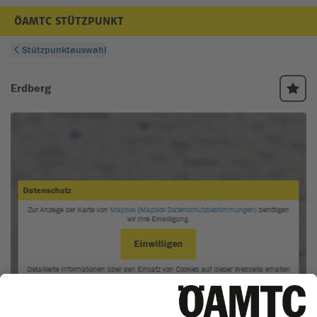
ÖAMTC STÜTZPUNKT