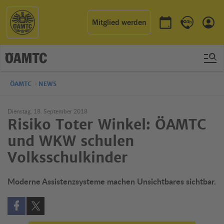
Mitglied werden
Termin buchen
Kontakt & 
Einl
ÖAMTC
NEWS
Dienstag, 18. September 2018
Risiko Toter Winkel: ÖAMTC
und WKW schulen
Volksschulkinder
Moderne Assistenzsysteme machen Unsichtbares sichtbar.
Auf Facebook teilen (öffnet in neuem Fenster)
Auf X teilen (öffnet in neuem Fenster)