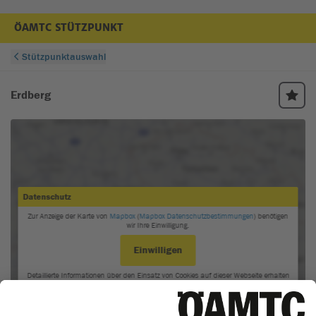
ÖAMTC STÜTZPUNKT