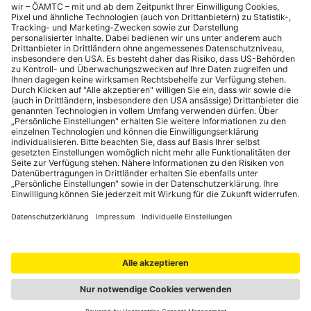
größeren Publikum zu präsentieren.
Mehr Infos:
Vondelpark Open-Air
August
Grachtenfestival
Im Mittelpunkt des Grachtenfestivals stehen klassische
Konzerte am und auf dem Wasser. Die Aufführungen finden
vor der Kulisse architektonisch, kulturell oder historisch
bedeutender Bauwerke statt. Das Prinsengrachtkonzert vor
dem Pulitzer Hotel bildet den Abschluss des Festivals.
Mehr Infos:
Grachtenfestival
September
Jordaan Festival
Das Jordaan Festival ist eines der beliebtesten Volksfeste
Amsterdams. Das historische Viertel rund um die
Brouwersgracht, Prinsengracht, Elandsgracht und
Lijnbaansgracht steht ganz im Zeichen von Musik, Tanz und
Kulinarik.