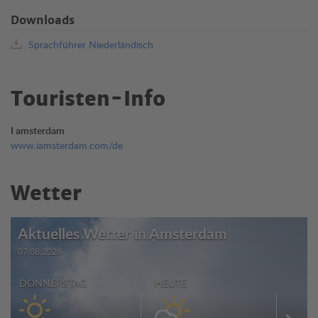
Downloads
Sprachführer Niederländisch
Touristen-Info
I amsterdam
www.iamsterdam.com/de
Wetter
Aktuelles Wetter in Amsterdam
07.08.2026
DONNERSTAG
HEUTE
SAMS