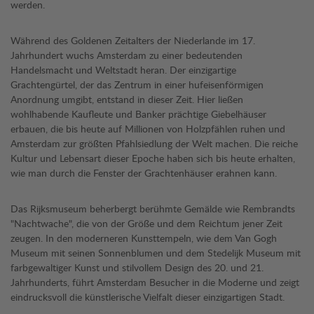
werden.
Während des Goldenen Zeitalters der Niederlande im 17.
Jahrhundert wuchs Amsterdam zu einer bedeutenden
Handelsmacht und Weltstadt heran. Der einzigartige
Grachtengürtel, der das Zentrum in einer hufeisenförmigen
Anordnung umgibt, entstand in dieser Zeit. Hier ließen
wohlhabende Kaufleute und Banker prächtige Giebelhäuser
erbauen, die bis heute auf Millionen von Holzpfählen ruhen und
Amsterdam zur größten Pfahlsiedlung der Welt machen. Die reiche
Kultur und Lebensart dieser Epoche haben sich bis heute erhalten,
wie man durch die Fenster der Grachtenhäuser erahnen kann.
Das Rijksmuseum beherbergt berühmte Gemälde wie Rembrandts
"Nachtwache", die von der Größe und dem Reichtum jener Zeit
zeugen. In den moderneren Kunsttempeln, wie dem Van Gogh
Museum mit seinen Sonnenblumen und dem Stedelijk Museum mit
farbgewaltiger Kunst und stilvollem Design des 20. und 21.
Jahrhunderts, führt Amsterdam Besucher in die Moderne und zeigt
eindrucksvoll die künstlerische Vielfalt dieser einzigartigen Stadt.