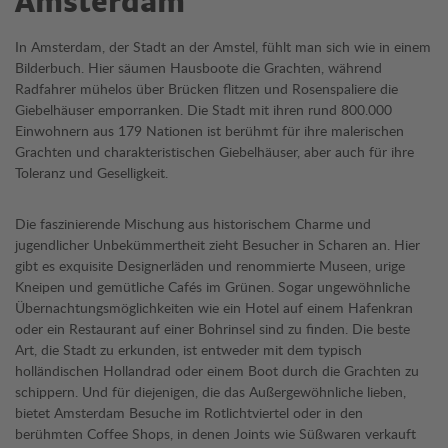
Amsterdam
In Amsterdam, der Stadt an der Amstel, fühlt man sich wie in einem
Bilderbuch. Hier säumen Hausboote die Grachten, während
Radfahrer mühelos über Brücken flitzen und Rosenspaliere die
Giebelhäuser emporranken. Die Stadt mit ihren rund 800.000
Einwohnern aus 179 Nationen ist berühmt für ihre malerischen
Grachten und charakteristischen Giebelhäuser, aber auch für ihre
Toleranz und Geselligkeit.
Die faszinierende Mischung aus historischem Charme und
jugendlicher Unbekümmertheit zieht Besucher in Scharen an. Hier
gibt es exquisite Designerläden und renommierte Museen, urige
Kneipen und gemütliche Cafés im Grünen. Sogar ungewöhnliche
Übernachtungsmöglichkeiten wie ein Hotel auf einem Hafenkran
oder ein Restaurant auf einer Bohrinsel sind zu finden. Die beste
Art, die Stadt zu erkunden, ist entweder mit dem typisch
holländischen Hollandrad oder einem Boot durch die Grachten zu
schippern. Und für diejenigen, die das Außergewöhnliche lieben,
bietet Amsterdam Besuche im Rotlichtviertel oder in den
berühmten Coffee Shops, in denen Joints wie Süßwaren verkauft