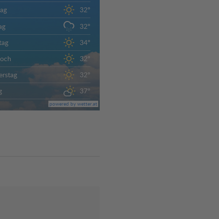
ag
32°
ag
32°
tag
34°
woch
32°
rstag
32°
g
37°
powered by wetter.at