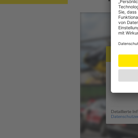
Datensch
Zur Anzeige 
Für die Aus
genutzt (
Dat
Detaillierte I
Datenschutzer