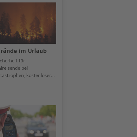
rände im Urlaub
cherheit für
lreisende bei
tastrophen, kostenloser
ktritt nur bei zeitlicher
licher Nähe …