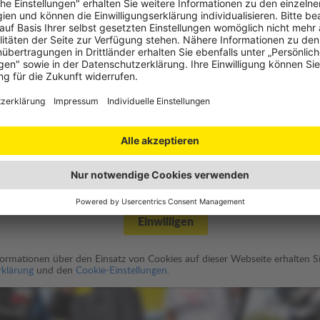
utz
des Video-Players benötigen wir Ihre Einwilligung.
spielung wird eine moderne HTML5 Video Player Lösung namens
enschutzbestimmungen von JW Player
).
Einwilligen
nformationen über den Einsatz von Cookies auf dieser Webseite erhalten Si
klärung
und den
Cookie-Einstellungen.