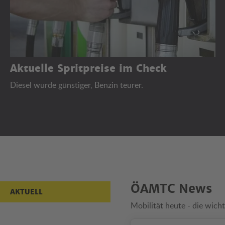
Aktuelle Spritpreise im Check
Diesel wurde günstiger, Benzin teurer.
Aktuell
ÖAMTC News
AKTUELL
Mobilität heute - die wicht