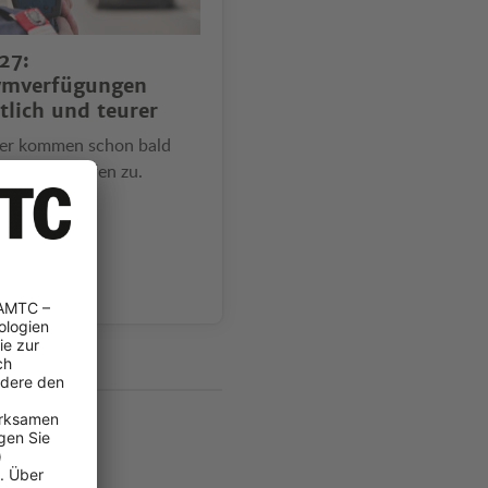
27:
ymverfügungen
tlich und teurer
er kommen schon bald
 höhere Strafen zu.