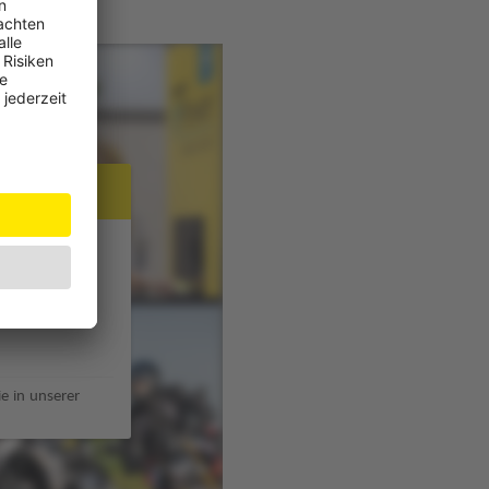
JW Player
e in unserer