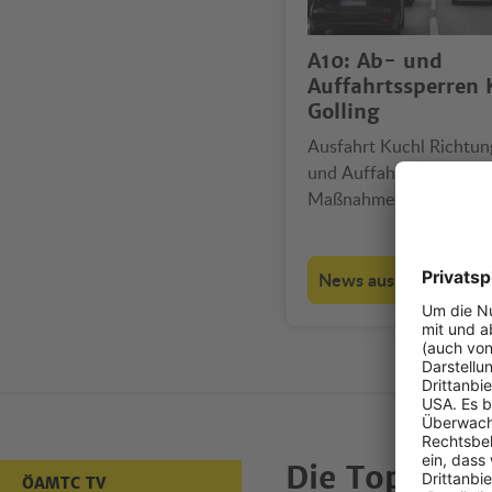
A10: Ab- und
Auffahrtssperren 
Golling
Ausfahrt Kuchl Richtu
und Auffahrten Golling 
Maßnahme gilt auch für
Einheimische.
News aus den Bundes
Die Top-Vid
ÖAMTC TV