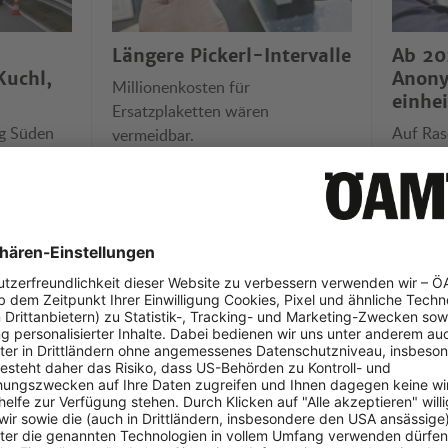
Längere Pickerl-Intervalle
Ab 20
Kuchl,
Anon
Millionenkosten für
einhei
Ersatzplaketten wären
ng Süden
Auf Ras
vermeidbar.
betroffen,
spürbar
ländern
eos der Woche