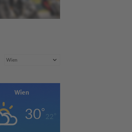
Bundesland
Wien
er
30
°
°
22