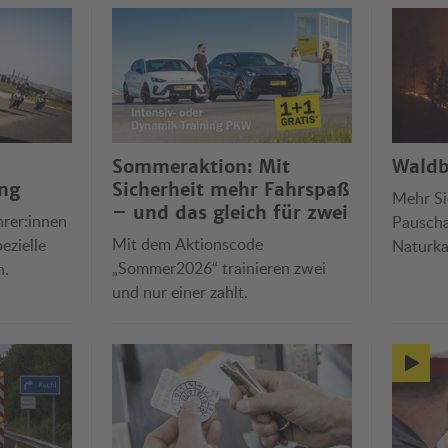
Sommeraktion: Mit
Waldb
ng
Sicherheit mehr Fahrspaß
Mehr Si
– und das gleich für zwei
hrer:innen
Pauscha
Mit dem Aktionscode
ezielle
Naturka
„Sommer2026“ trainieren zwei
n.
Reiserüc
und nur einer zahlt.
und ört