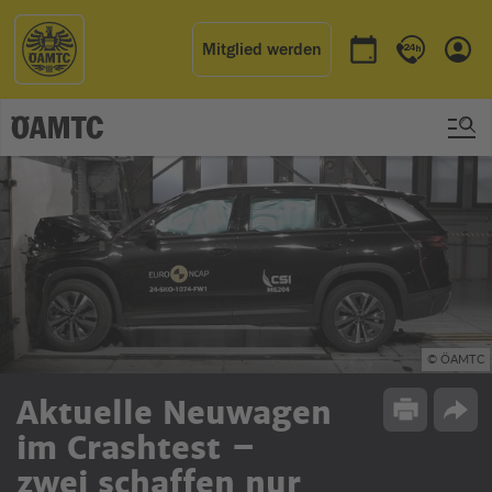
Mitglied werden
Termin buchen
Kontakt & 
Einl
© ÖAMTC
Aktuelle Neuwagen
Drucken
Opti
im Crashtest –
zwei schaffen nur