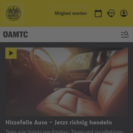
Mitglied werden
Termin buchen
Kontakt & 
Einl
ÖAMTC
Hitzefalle Auto - Jetzt richtig handeln
Tipps zum Schutz von Kindern, Tieren und zur effektiven