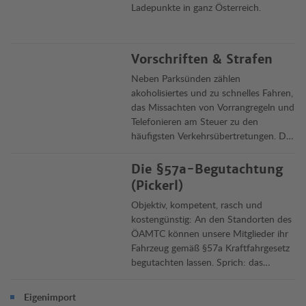
Ladepunkte in ganz Österreich.
Vorschriften & Strafen
Neben Parksünden zählen
akoholisiertes und zu schnelles Fahren,
das Missachten von Vorrangregeln und
Telefonieren am Steuer zu den
häufigsten Verkehrsübertretungen. Die
Clubjuristen informieren über Delikte,
Vorschriften und ihre Rechtsfolgen in
Die §57a-Begutachtung
Österreich und im Ausland.
(Pickerl)
Objektiv, kompetent, rasch und
kostengünstig: An den Standorten des
ÖAMTC können unsere Mitglieder ihr
Fahrzeug gemäß §57a Kraftfahrgesetz
begutachten lassen. Sprich: das
„Pickerl“ machen lassen. Die
Überprüfung dauert rund 45 Minuten,
Eigenimport
Termin jetzt online vereinbaren.