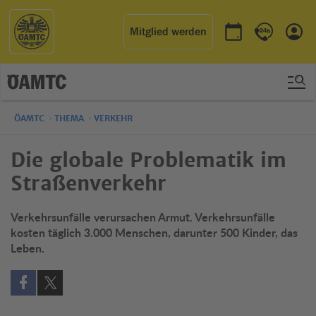
Mitglied werden
Termin buchen
Kontakt & 
Einl
ÖAMTC
THEMA
VERKEHR
Die globale Problematik im
Straßenverkehr
Verkehrsunfälle verursachen Armut. Verkehrsunfälle
kosten täglich 3.000 Menschen, darunter 500 Kinder, das
Leben.
Auf Facebook teilen (öffnet in neuem Fenster)
Auf X teilen (öffnet in neuem Fenster)