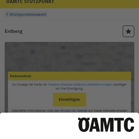
ÖAMTC STÜTZPUNKT