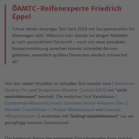
ÖAMTC-Reifenexperte Friedrich
Eppel
"Unser letzter derartiger Test fand 2018 mit Ganzjahresreifen für
Kleinwagen statt. Während man damals bei einigen Modellen –
je nach persönlichem Fahrprofil – noch von einer passablen
Kompromisslösung sprechen konnte, schneidet die nun
getestete, wesentlich größere Dimension deutlich schwächer
ab."
Von den sieben Modellen im aktuellen Test wurden zwei (
Vredestein
Quatrac Pro
und
Bridgestone Weather Control A005
) mit
"nicht
empfehlenswert"
beurteilt. Die restlichen fünf Kandidaten (
Continental AllSeasonContact
,
Goodyear Vector 4Seasons Gen-2
,
Michelin CrossClimate +
,
Nokian Weatherproof
und
Uniroyal
AllSeasonExpert 2
) erreichten mit
"bedingt empfehlenswert"
nur ein
geringfügig besseres Gesamturteil.
Das bedeutet: Keiner der getesteten Ganzjahresreifen kann sich bei