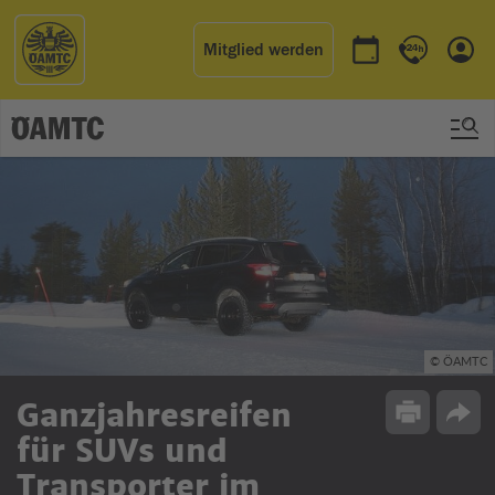
Mitglied werden
Termin buchen
Kontakt & 
Einl
© ÖAMTC
Ganzjahresreifen
Drucken
Opti
für SUVs und
Transporter im