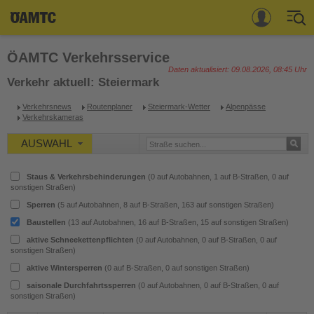
ÖAMTC Verkehrsservice
Sie haben noch keinen
Daten aktualisiert:
09.08.2026, 08:45 Uhr
Verkehr aktuell
: Steiermark
ÖAMTC-Account?
Verkehrsnews
Routenplaner
Steiermark-Wetter
Alpenpässe
Verkehrskameras
Mitgliedschaft & Leistungen
Hier gehts zur Registrierung
AUSWAHL
Standorte
Staus & Verkehrsbehinderungen
(
0
auf Autobahnen,
1
auf B-Straßen,
0
auf
sonstigen Straßen)
Themen
Melden Sie sich mit Ihrem
Sperren
(
5
auf Autobahnen,
8
auf B-Straßen,
163
auf sonstigen Straßen)
vorhandenen
Baustellen
(
13
auf Autobahnen,
16
auf B-Straßen,
15
auf sonstigen Straßen)
Nothilfe 120
ÖAMTC Account an.
aktive Schneekettenpflichten
(
0
auf Autobahnen,
0
auf B-Straßen,
0
auf
sonstigen Straßen)
aktive Wintersperren
(
0
auf B-Straßen,
0
auf sonstigen Straßen)
Kontakt
Jetzt anmelden
saisonale Durchfahrtssperren
(
0
auf Autobahnen,
0
auf B-Straßen,
0
auf
sonstigen Straßen)