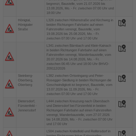
begrenzt, Baustelle, vom 21.07.2026 bis
13.08.2026, Mo. - Fr. zwischen 07:00 Uhr und
18:00 Uhr
Hönigtal,
L326
zwischen Höhenstraße und Kirchweg in
Hönigtaler
beiden Richtungen Fahrbahn auf einen
Straße
Fahrstreifen verengt, Baustelle, vom
19.08.2026 bis 25.08.2026, Mo. - Fr.
zwischen 07:00 Uhr und 17:00 Uhr
L341
zwischen Bärnbach und Klein-Kainach
in beiden Richtungen Fahrbahn auf einen
Fahrstreifen verengt, Wanderbaustelle, vom
20.07.2026 bis 14.08.2026, Mo. - Fr.
zwischen 06:45 Uhr und 18:00 Uhr BHVO-
209112/2026
Steinberg-
L382
zwischen Ortseingang und Peter-
Oberberg,
Rosegger-Siedlung in beiden Richtungen die
Oberberg
Geschwindigkeit ist begrenzt, Baustelle, vom
13.07.2026 bis 11.09.2026, Mo. - Fr.
zwischen 07:00 Uhr und 17:00 Uhr
Dietersdorf,
L444
zwischen Kreuzung nach Übersbach
Fürstenfeld -
und Dietersdorf bei Fürstenfeld in beiden
Jennersdorf
Richtungen Fahrbahn auf einen Fahrstreifen
verengt, Wanderbaustelle, vom 27.07.2026
bis 14.08.2026, Mo. - Fr. zwischen 07:00 Uhr
und 17:00 Uhr
L504
zwischen Knittelfeld und Reifersdorf in
beiden Richtungen linker Fahrstreifen