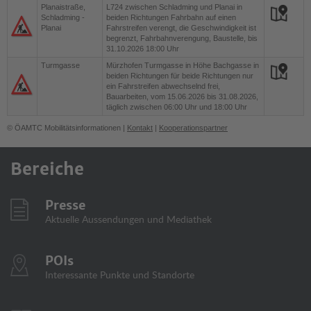
Planaistraße,
L724
zwischen Schladming und Planai in
Schladming -
beiden Richtungen Fahrbahn auf einen
Planai
Fahrstreifen verengt, die Geschwindigkeit ist
begrenzt, Fahrbahnverengung, Baustelle, bis
31.10.2026 18:00 Uhr
Turmgasse
Mürzhofen
Turmgasse in Höhe Bachgasse in
beiden Richtungen für beide Richtungen nur
ein Fahrstreifen abwechselnd frei,
Bauarbeiten, vom 15.06.2026 bis 31.08.2026,
täglich zwischen 06:00 Uhr und 18:00 Uhr
© ÖAMTC Mobilitätsinformationen |
Kontakt
|
Kooperationspartner
Bereiche
Presse
Aktuelle Aussendungen und Mediathek
POIs
Interessante Punkte und Standorte