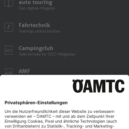
auto touring
Das digitale Magazin
Fahrtechnik
Trainings online buchen
Campingclub
Tolle Vorteile für ÖCC-Mitglieder
AMF
Austrian Motorsport Federation: Events, Lizenzen,
Reglements
Kontakt
Newsletter