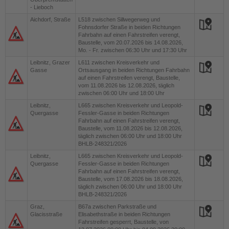
- Lieboch
Aichdorf, Straße
L518
zwischen Sillwegerweg und
Fohnsdorfer Straße in beiden Richtungen
Fahrbahn auf einen Fahrstreifen verengt,
Baustelle, vom 20.07.2026 bis 14.08.2026,
Mo. - Fr. zwischen 06:30 Uhr und 17:30 Uhr
Leibnitz, Grazer
L611
zwischen Kreisverkehr und
Gasse
Ortsausgang in beiden Richtungen Fahrbahn
auf einen Fahrstreifen verengt, Baustelle,
vom 11.08.2026 bis 12.08.2026, täglich
zwischen 06:00 Uhr und 18:00 Uhr
Leibnitz,
L665
zwischen Kreisverkehr und Leopold-
Quergasse
Fessler-Gasse in beiden Richtungen
Fahrbahn auf einen Fahrstreifen verengt,
Baustelle, vom 11.08.2026 bis 12.08.2026,
täglich zwischen 06:00 Uhr und 18:00 Uhr
BHLB-248321/2026
Leibnitz,
L665
zwischen Kreisverkehr und Leopold-
Quergasse
Fessler-Gasse in beiden Richtungen
Fahrbahn auf einen Fahrstreifen verengt,
Baustelle, vom 17.08.2026 bis 18.08.2026,
täglich zwischen 06:00 Uhr und 18:00 Uhr
BHLB-248321/2026
Graz,
B67a
zwischen Parkstraße und
Glacisstraße
Elisabethstraße in beiden Richtungen
Fahrstreifen gesperrt, Baustelle, von