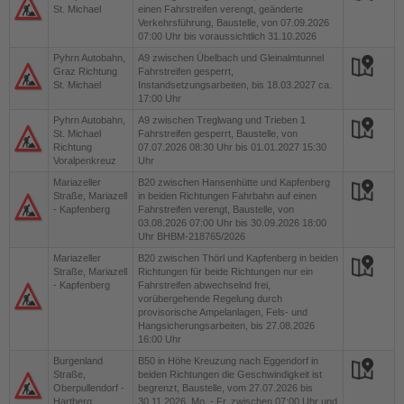
St. Michael
einen Fahrstreifen verengt, geänderte
Verkehrsführung, Baustelle, von 07.09.2026
07:00 Uhr bis voraussichtlich 31.10.2026
Pyhrn Autobahn,
A9
zwischen Übelbach und Gleinalmtunnel
Graz Richtung
Fahrstreifen gesperrt,
St. Michael
Instandsetzungsarbeiten, bis 18.03.2027 ca.
17:00 Uhr
Pyhrn Autobahn,
A9
zwischen Treglwang und Trieben 1
St. Michael
Fahrstreifen gesperrt, Baustelle, von
Richtung
07.07.2026 08:30 Uhr bis 01.01.2027 15:30
Voralpenkreuz
Uhr
Mariazeller
B20
zwischen Hansenhütte und Kapfenberg
Straße, Mariazell
in beiden Richtungen Fahrbahn auf einen
- Kapfenberg
Fahrstreifen verengt, Baustelle, von
03.08.2026 07:00 Uhr bis 30.09.2026 18:00
Uhr BHBM-218765/2026
Mariazeller
B20
zwischen Thörl und Kapfenberg in beiden
Straße, Mariazell
Richtungen für beide Richtungen nur ein
- Kapfenberg
Fahrstreifen abwechselnd frei,
vorübergehende Regelung durch
provisorische Ampelanlagen, Fels- und
Hangsicherungsarbeiten, bis 27.08.2026
16:00 Uhr
Burgenland
B50
in Höhe Kreuzung nach Eggendorf in
Straße,
beiden Richtungen die Geschwindigkeit ist
Oberpullendorf -
begrenzt, Baustelle, vom 27.07.2026 bis
Hartberg
30.11.2026, Mo. - Fr. zwischen 07:00 Uhr und