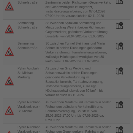
Schnellstraße
Zentrum in beiden Richtungen Gegenverkehr,
die Geschwindigkeit ist begrenzt,
Instandsetzungsarbeiten, von 07.04.2026
07:00 Uhr bis voraussichtlich 02.11.2026
Semmering
S6
zwischen Spital am Semmering und
Schnellstraße
Mürzzuschlag West in beiden Richtungen
Gegenverkehr, geänderte Verkehrsführung,
Baustelle, von 28.04.2025 bis 01.05.2027
Semmering
S6
zwischen Tunnel Steinhaus und Maria
Schnellstraße
Schutz in beiden Richtungen geänderte
Verkehrsführung, Tunnelwartungsarbeiten,
zulässige Höchstgeschwindigkeit von 80
km/h, von 01.04.2027 bis 01.07.2029
Pyhrn Autobahn,
A9
zwischen Graz Webling und
St. Michael -
Schachenwald in beiden Richtungen
Marburg
geänderte Verkehrsführung im
Baustellenbereich, Fahrbahnverengung,
Instandsetzungsarbeiten, zulässige
Höchstgeschwindigkeit von 60 km/h, bis
voraussichtlich 08.11.2026
Pyhrn Autobahn,
A9
zwischen Mautern und Kammern in beiden
Voralpenkreuz -
Richtungen geänderte Verkehrsführung,
St. Michael
Fahrbahnverengung, Baustelle, von
25.06.2026 17:00 Uhr bis 07.09.2026 ca.
07:00 Uhr
Pyhrn Autobahn,
A9
zwischen Mautern und Kammern in beiden
Voralpenkreuz -
Richtungen Gegenverkehr, Fahrbahn auf