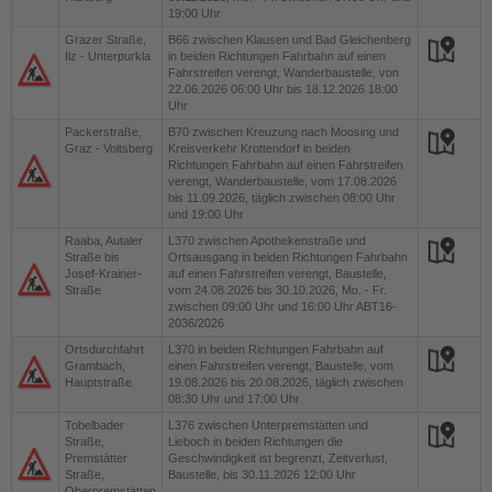
19:00 Uhr
Grazer Straße,
B66
zwischen Klausen und Bad Gleichenberg
Ilz - Unterpurkla
in beiden Richtungen Fahrbahn auf einen
Fahrstreifen verengt, Wanderbaustelle, von
22.06.2026 06:00 Uhr bis 18.12.2026 18:00
Uhr
Packerstraße,
B70
zwischen Kreuzung nach Moosing und
Graz - Voitsberg
Kreisverkehr Krottendorf in beiden
Richtungen Fahrbahn auf einen Fahrstreifen
verengt, Wanderbaustelle, vom 17.08.2026
bis 11.09.2026, täglich zwischen 08:00 Uhr
und 19:00 Uhr
Raaba, Autaler
L370
zwischen Apothekenstraße und
Straße bis
Ortsausgang in beiden Richtungen Fahrbahn
Josef-Krainer-
auf einen Fahrstreifen verengt, Baustelle,
Straße
vom 24.08.2026 bis 30.10.2026, Mo. - Fr.
zwischen 09:00 Uhr und 16:00 Uhr ABT16-
2036/2026
Ortsdurchfahrt
L370
in beiden Richtungen Fahrbahn auf
Grambach,
einen Fahrstreifen verengt, Baustelle, vom
Hauptstraße
19.08.2026 bis 20.08.2026, täglich zwischen
08:30 Uhr und 17:00 Uhr
Tobelbader
L376
zwischen Unterpremstätten und
Straße,
Lieboch in beiden Richtungen die
Premstätter
Geschwindigkeit ist begrenzt, Zeitverlust,
Straße,
Baustelle, bis 30.11.2026 12:00 Uhr
Oberpremstätten