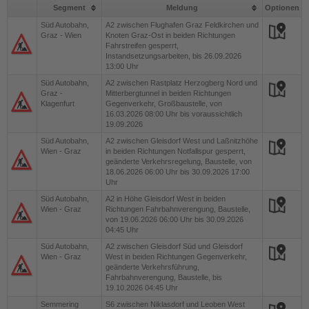
Jobs
Segment
Meldung
Optionen
Süd Autobahn,
A2
zwischen Flughafen Graz Feldkirchen und
Graz - Wien
Knoten Graz-Ost in beiden Richtungen
Fahrstreifen gesperrt,
Instandsetzungsarbeiten, bis 26.09.2026
13:00 Uhr
Süd Autobahn,
A2
zwischen Rastplatz Herzogberg Nord und
Graz -
Mitterbergtunnel in beiden Richtungen
Klagenfurt
Gegenverkehr, Großbaustelle, von
16.03.2026 08:00 Uhr bis voraussichtlich
19.09.2026
Süd Autobahn,
A2
zwischen Gleisdorf West und Laßnitzhöhe
Wien - Graz
in beiden Richtungen Notfallspur gesperrt,
geänderte Verkehrsregelung, Baustelle, von
18.06.2026 06:00 Uhr bis 30.09.2026 17:00
Uhr
Süd Autobahn,
A2
in Höhe Gleisdorf West in beiden
Wien - Graz
Richtungen Fahrbahnverengung, Baustelle,
von 19.06.2026 06:00 Uhr bis 30.09.2026
04:45 Uhr
Süd Autobahn,
A2
zwischen Gleisdorf Süd und Gleisdorf
Wien - Graz
West in beiden Richtungen Gegenverkehr,
geänderte Verkehrsführung,
Fahrbahnverengung, Baustelle, bis
19.10.2026 04:45 Uhr
Semmering
S6
zwischen Niklasdorf und Leoben West