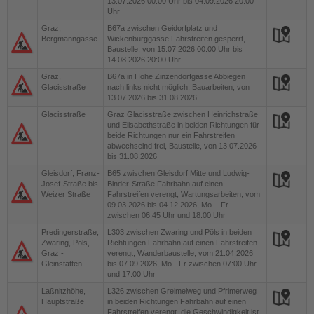
13.07.2026 00:00 Uhr bis 04.09.2026 20:00
Uhr
Graz,
B67a
zwischen Geidorfplatz und
Bergmanngasse
Wickenburggasse Fahrstreifen gesperrt,
Baustelle, von 15.07.2026 00:00 Uhr bis
14.08.2026 20:00 Uhr
Graz,
B67a
in Höhe Zinzendorfgasse Abbiegen
Glacisstraße
nach links nicht möglich, Bauarbeiten, von
13.07.2026 bis 31.08.2026
Glacisstraße
Graz
Glacisstraße zwischen Heinrichstraße
und Elisabethstraße in beiden Richtungen für
beide Richtungen nur ein Fahrstreifen
abwechselnd frei, Baustelle, von 13.07.2026
bis 31.08.2026
Gleisdorf, Franz-
B65
zwischen Gleisdorf Mitte und Ludwig-
Josef-Straße bis
Binder-Straße Fahrbahn auf einen
Weizer Straße
Fahrstreifen verengt, Wartungsarbeiten, vom
09.03.2026 bis 04.12.2026, Mo. - Fr.
zwischen 06:45 Uhr und 18:00 Uhr
Predingerstraße,
L303
zwischen Zwaring und Pöls in beiden
Zwaring, Pöls,
Richtungen Fahrbahn auf einen Fahrstreifen
Graz -
verengt, Wanderbaustelle, vom 21.04.2026
Gleinstätten
bis 07.09.2026, Mo - Fr zwischen 07:00 Uhr
und 17:00 Uhr
Laßnitzhöhe,
L326
zwischen Greimelweg und Pfrimerweg
Hauptstraße
in beiden Richtungen Fahrbahn auf einen
Fahrstreifen verengt, die Geschwindigkeit ist