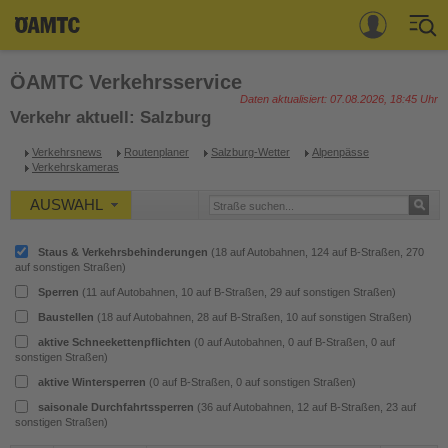
ÖAMTC Verkehrsservice
Sie haben noch keinen
Daten aktualisiert:
07.08.2026, 18:45 Uhr
Verkehr aktuell
: Salzburg
ÖAMTC-Account?
Verkehrsnews
Routenplaner
Salzburg-Wetter
Alpenpässe
Verkehrskameras
Mitgliedschaft & Leistungen
Hier gehts zur Registrierung
AUSWAHL
Standorte
Staus & Verkehrsbehinderungen
(
18
auf Autobahnen,
124
auf B-Straßen,
270
auf sonstigen Straßen)
Themen
Melden Sie sich mit Ihrem
Sperren
(
11
auf Autobahnen,
10
auf B-Straßen,
29
auf sonstigen Straßen)
vorhandenen
Baustellen
(
18
auf Autobahnen,
28
auf B-Straßen,
10
auf sonstigen Straßen)
Nothilfe 120
ÖAMTC Account an.
aktive Schneekettenpflichten
(
0
auf Autobahnen,
0
auf B-Straßen,
0
auf
sonstigen Straßen)
aktive Wintersperren
(
0
auf B-Straßen,
0
auf sonstigen Straßen)
Kontakt
Jetzt anmelden
saisonale Durchfahrtssperren
(
36
auf Autobahnen,
12
auf B-Straßen,
23
auf
sonstigen Straßen)