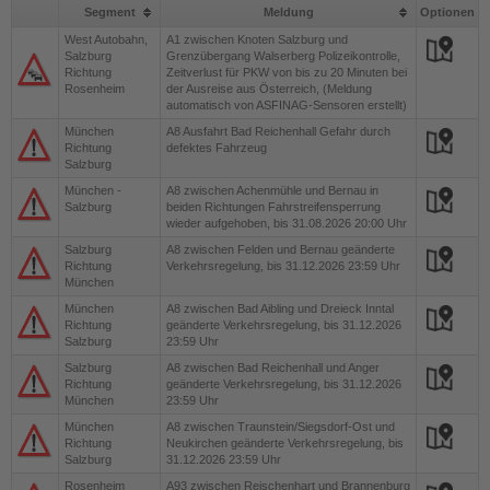
Jobs
Segment
Meldung
Optionen
West Autobahn,
A1
zwischen Knoten Salzburg und
Salzburg
Grenzübergang Walserberg Polizeikontrolle,
Richtung
Zeitverlust für PKW von bis zu 20 Minuten bei
Rosenheim
der Ausreise aus Österreich, (Meldung
automatisch von ASFINAG-Sensoren erstellt)
München
A8
Ausfahrt Bad Reichenhall Gefahr durch
Richtung
defektes Fahrzeug
Salzburg
München -
A8
zwischen Achenmühle und Bernau in
Salzburg
beiden Richtungen Fahrstreifensperrung
wieder aufgehoben, bis 31.08.2026 20:00 Uhr
Salzburg
A8
zwischen Felden und Bernau geänderte
Richtung
Verkehrsregelung, bis 31.12.2026 23:59 Uhr
München
München
A8
zwischen Bad Aibling und Dreieck Inntal
Richtung
geänderte Verkehrsregelung, bis 31.12.2026
Salzburg
23:59 Uhr
Salzburg
A8
zwischen Bad Reichenhall und Anger
Richtung
geänderte Verkehrsregelung, bis 31.12.2026
München
23:59 Uhr
München
A8
zwischen Traunstein/Siegsdorf-Ost und
Richtung
Neukirchen geänderte Verkehrsregelung, bis
Salzburg
31.12.2026 23:59 Uhr
Rosenheim
A93
zwischen Reischenhart und Brannenburg