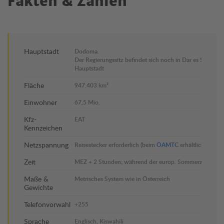
Fakten & Zahlen
Hauptstadt
Dodoma.
Der Regierungssitz befindet sich noch in Dar es Salaam,
Hauptstadt
Fläche
947.403 km²
Einwohner
67,5 Mio.
Kfz-
EAT
Kennzeichen
Netzspannung
Reisestecker erforderlich (beim
ÖAMTC
erhältlich).
Zeit
MEZ + 2 Stunden; während der europ. Sommerzeit MEZ
Maße &
Metrisches System wie in Österreich
Gewichte
Telefonvorwahl
+255
Sprache
Englisch, Kiswahili