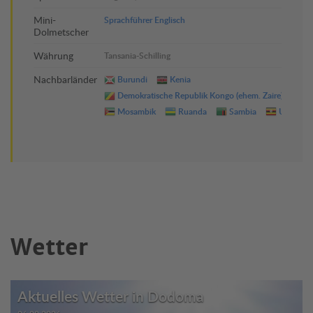
Mini-
Sprachführer Englisch
Dolmetscher
Währung
Tansania-Schilling
Nachbarländer
Burundi
Kenia
Demokratische Republik Kongo (ehem. Zaire)
M
Mosambik
Ruanda
Sambia
Uganda
Wetter
Aktuelles Wetter in Dodoma