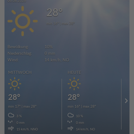
06.08.2026
28°
min 16° | max 28°
Bewölkung:
10%
Niederschlag:
0 mm
Wind:
14 km/h, NO
MITTWOCH
HEUTE
FR
28°
28°
2
min 17° | max 28°
min 16° | max 28°
min 
3 %
10 %
0 mm
0 mm
15 km/h, NNO
14 km/h, NO