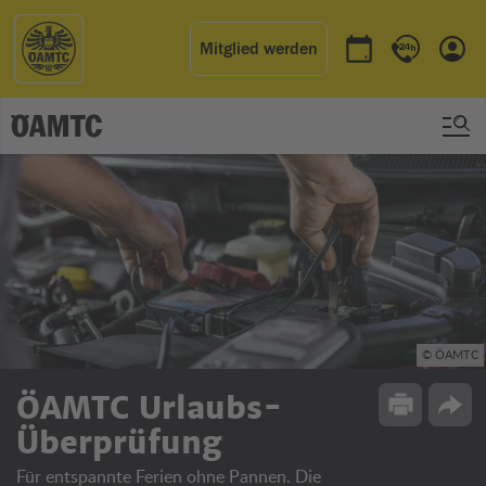
Mitglied werden
Termin buchen
Kontakt & 
Einl
© ÖAMTC
ÖAMTC Urlaubs-
Drucken
Opti
Überprüfung
Für entspannte Ferien ohne Pannen. Die