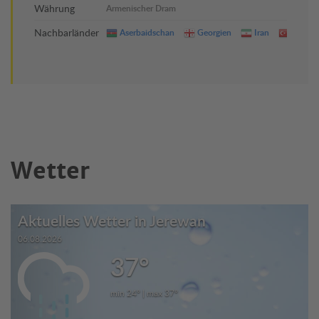
Währung
Armenischer Dram
Nachbarländer
Aserbaidschan
Georgien
Iran
Türkei
Wetter
Aktuelles Wetter in Jerewan
06.08.2026
37°
min 24° | max 37°