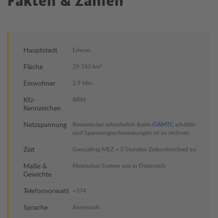
Fakten & Zahlen
Hauptstadt
Eriwan
Fläche
29.743 km²
Einwohner
2,9 Mio.
Kfz-
ARM
Kennzeichen
Netzspannung
Reisestecker erforderlich (beim
ÖAMTC
erhältlich); mit 
und Spannungsschwankungen ist zu rechnen.
Zeit
Ganzjährig MEZ + 3 Stunden Zeitunterschied zu Österre
Maße &
Metrisches System wie in Österreich
Gewichte
Telefonvorwahl
+374
Sprache
Armenisch