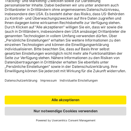
den Hauptrouten gut ausgeschildert ist, wird die Beschilderung
Durch die Sicherheitsfunktion "GeoControl" sind
in ländlichen Regionen unbeständig oder fehlt teils komplett.
österreichische Bankomatkarten außerhalb Europas
Sicherheitshinweise für den Straßenverkehr:
Vor allem abseits
automatisch gesperrt. Um während der Reise Bargeld beheben
der Hauptachsen (H- und Lokalstraßen) muss mit schlecht
zu können, muss die Bankomatkarte bei der Bank freigeschaltet
ausgebauten und mangelhaft gewarteten Fahrbahnen
werden.
gerechnet werden. Tiefe Schlaglöcher, fehlende Kanaldeckel
oder defekte Ampeln sind keine Seltenheit. In den Bergregionen
besteht nach Regenfällen zudem die Gefahr von Erdrutschen
und Steinschlag. Aufgrund der oft mangelhaften Beleuchtung,
unvorhergesehener Straßenschäden oder Tieren auf der
Fahrbahn sind Nachtfahrten besonders gefährlich und sollten
nach Möglichkeit vermieden werden.