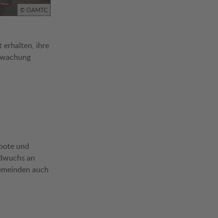
© ÖAMTC
erhalten, ihre
erwachung
bote und
ldwuchs an
Gemeinden auch