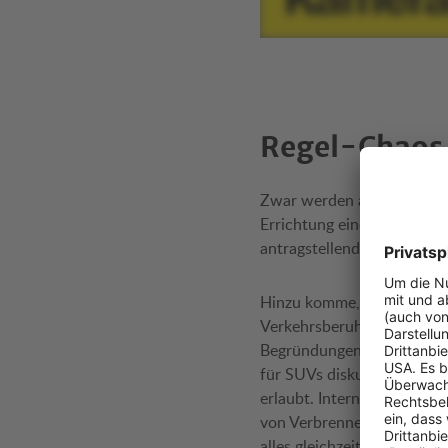
Regel-Chaos
Zwar werden auch künfti
Errichtung eines neuen Fah
antragstellende Gemeinde 
Hinzu komme, dass durch 
Verkehrsberuhigung entwick
Begründungen für Verkehr
für SUVs diskutiert. Im Or
erlaubt. International ver
von Verbrenner-Autos. Im 
alles gleichzeitig kommt, 