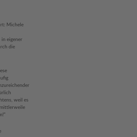
hrt: Michele
 in eigener
rch die
iese
äufig
nzureichender
ürlich
htens, weil es
mittlerweile
m!"
e