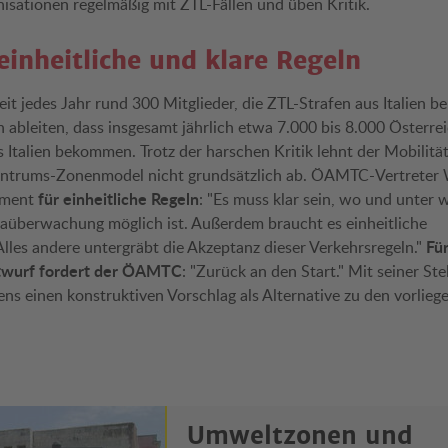
ationen regelmäßig mit ZTL-Fällen und üben Kritik.
einheitliche und klare Regeln
t jedes Jahr rund 300 Mitglieder, die ZTL-Strafen aus Italien
h ableiten, dass insgesamt jährlich etwa 7.000 bis 8.000 Österre
Italien bekommen. Trotz der harschen Kritik lehnt der Mobilität
trums-Zonenmodel nicht grundsätzlich ab. ÖAMTC-Vertreter 
für einheitliche Regeln
hement
: "Es muss klar sein, wo und unter 
überwachung möglich ist. Außerdem braucht es einheitliche
Fü
les andere untergräbt die Akzeptanz dieser Verkehrsregeln."
twurf fordert der ÖAMTC
: "Zurück an den Start." Mit seiner S
s einen konstruktiven Vorschlag als Alternative zu den vorlie
Umweltzonen und