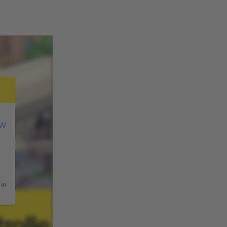
JW
 in