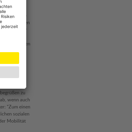
n als für die
d für Behörden
n technischer
aufgrund
führt zu vielen
lehnen
nen
wohnen - und
e begrüßen zu
 ab, wenn auch
nger: "Zum einen
ichen sozialen
der Mobilität