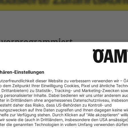
 vorprogrammiert
Magistrate oder Bezirkshauptmannschaften prüfen
g
müssen, ob
rverbotes "dringend notwendig" ist, allerdings seien die Hürden 
niedrig.
Fehlen einheitlicher Vorgaben
das
praktisch jeder Ort eigene Id
eln kann. Wiesinger: "Bereits heute existieren ganz unterschie
sbeschränkungen. Beim Parken werden in Wien und Graz teure
tskern von Laa an der Thaya sind beispielsweise zeitweise nur 
bieten Städte wie Madrid und Barcelona in bestimmten Bereichen 
Grunde sind unterschiedliche Regel-Konzepte natürlich vorstell
dann ist Chaos vorprogrammiert."