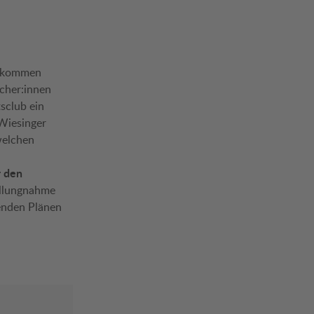
 bekommen
icher:innen
sclub ein
Wiesinger
welchen
r den
tellungnahme
genden Plänen