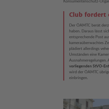
Konsumentenschutz-Organis
Club fordert 
Der ÖAMTC berät derzei
haben. Daraus lässt sic
entsprechende Post aus 
kameraüberwachtes Zen
plädiert allerdings ve
Umständen eine Kamera
Ausnahmeregelungen. Al
vorliegenden StVO-En
wird der ÖAMTC übrigen
einbringen.