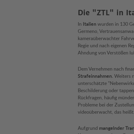
Die "ZTL" in It
Italien
In
wurden in 130 G
Germeno, Vertrauensanwalt
kameraüberwachter Fahrver
Regie und nach eigenen Re
Ahndung von Verstößen lukr
Dem Vernehmen nach finanz
Strafeinnahmen
. Weiters 
unterschätzte "Nebenwirk
Beschilderung oder tappen 
Rückfragen, häufig münden 
Probleme bei der Zustellun
videoüberwacht, das heißt
mangelnder Tra
Aufgrund