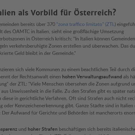
alien als Vorbild für Österreich?
emeinden bereits über 370
"zona traffico limitato" (ZTL
) eingefü
 des ÖAMTC in Italien, sieht eine großflächige Umsetzung
botszonen in Österreich kritisch: "In Italien können Gemeinden
geln verkehrsberuhigte Zonen erstellen und überwachen. Das du
ierte Geld bleibt in der Gemeinde."
ieren sich viele Kommunen zu einem beachtlichen Teil durch d
hohen Verwaltungsaufwand
nennt der Rechtsanwalt einen
als h
ung" der ZTL: "Viele Menschen übersehen die Zonen aufgrund u
aus Unwissenheit in die Falle. Zu den Strafen gibt es später nat
diese in gerichtliche Verfahren. Oft sind Strafen auch nicht rec
g oder Kennzeichenerkennung gibt. Ganze Städte sind in Italien 
: Der Aufwand für Gerichte und Behörden ist mancherorts enor
nsparenz
hoher Strafen
und
beschäftigen sich bereits italienisch