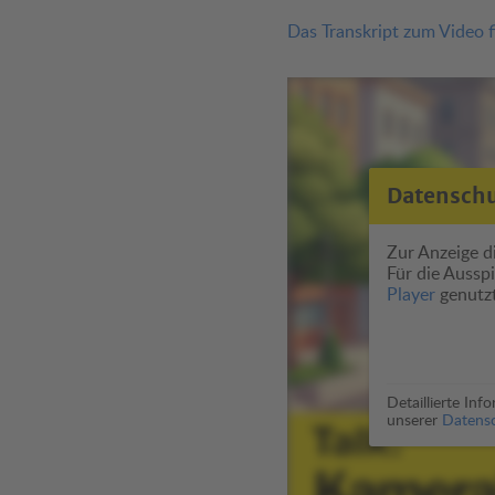
Das Transkript zum Video fi
Datensch
Zur Anzeige di
Für die Auss
Player
genutzt
Detaillierte In
unserer
Datensc