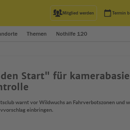
Mitglied werden
Termin 
andorte
Themen
Nothilfe 120
den Start" für kamerabasie
trolle
tsclub warnt vor Wildwuchs an Fahrverbotszonen und w
ivvorschlag einbringen.
net in neuem Fenster)
t in neuem Fenster)