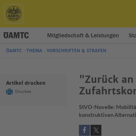
Mitgliedschaft & Leistungen
St
ÖAMTC
THEMA
VORSCHRIFTEN & STRAFEN
"Zurück an 
Artikel drucken
Zufahrtskon
Drucken
StVO-Novelle: Mobilitä
konstruktiven Alternat
Auf Facebook teilen (öff
Auf X teilen (öffne