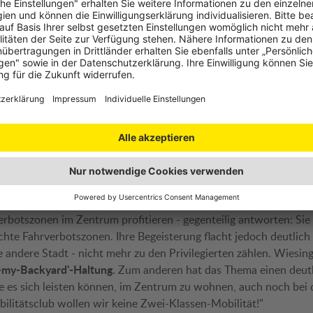
nken:
Wenn für die Einfahrt in eine Gemeinde andere Regeln gelte
Gemeinde, kennt sich niemand aus. Außerdem könnte der Aufwan
Blick in andere Länder
igen. Wiesinger: "Der
zeigt, dass es wege
ungerechtfertigten Strafen kommt - oder dass Ortsunkundige 
licht nicht wissen, dass sie gegen ein Fahrverbot verstoßen. Das 
och höheren Belastung der zuständigen Stellen."
ssen-Mobilität
ne-Befragung des ÖAMTC
57 Prozent
zeigt:
der Österreicher:in
hrsbeschränkungen ab
. Wobei Menschen, die in Innenstädten 
erbotszonen im Zentrum profitieren - gegenteilig antworten: Si
te Fahrverbotszonen. Ihre Begeisterung flacht jedoch deutlich
ine andere Stadt - nicht mehr zu den Privilegierten zählen. Wiesi
n-my-Backyard'-Haltung
. Zum anderen hat das Thema einen deutl
die es sich leisten können, im Zentrum zu wohnen, auch noch bei 
ilitätsclub wollen wir keine Zwei-Klassen-Mobilität!"