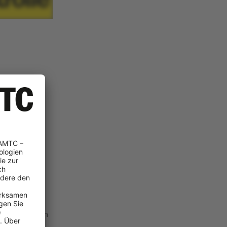
 die
für die
een zur
dliche
re Gebühren
E-Mopeds
die Einfahrt
bar, aber wenn