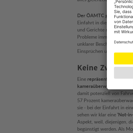
Der ÖAMTC gibt zu bede
Einfahrt in die Nachbar-
und Gerichte massiv anste
Probleme immer wieder zu 
unklarer Beschilderung sch
Einsprüchen und zu einer n
Keine Zwei-Kla
repräsentative Onli
Eine
kameraüberwachte Verke
damit potenziell von Fahrv
57 Prozent kameraüberwach
sie - bei der Einfahrt in e
'Not-i
sehen wir klar eine
Aspekt, weil, diejenigen, 
begünstigt werden. Als Mob