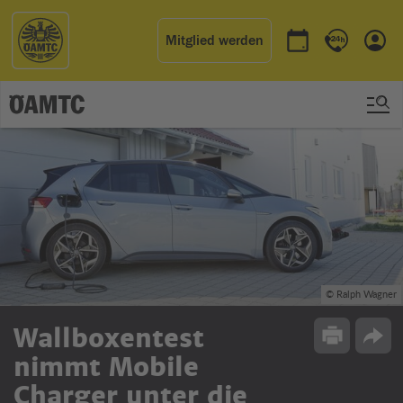
Mitglied werden
Termin buchen
Kontakt & 
Einl
© Ralph Wagner
Wallboxentest
Drucken
Opti
nimmt Mobile
Charger unter die