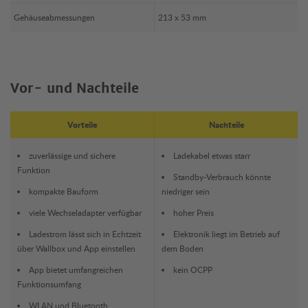
Gehäuseabmessungen
213 x 53 mm
Vor- und Nachteile
Vorteile
Nachteile
zuverlässige und sichere
Ladekabel etwas starr
Funktion
Standby-Verbrauch könnte
kompakte Bauform
niedriger sein
viele Wechseladapter verfügbar
hoher Preis
Ladestrom lässt sich in Echtzeit
Elektronik liegt im Betrieb auf
über Wallbox und App einstellen
dem Boden
App bietet umfangreichen
kein OCPP
Funktionsumfang
WLAN und Bluetooth