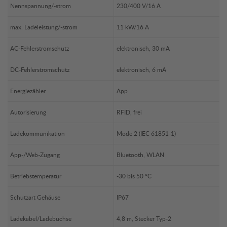
Nennspannung/-strom
230/400 V/16 A
max. Ladeleistung/-strom
11 kW/16 A
AC-Fehlerstromschutz
elektronisch, 30 mA
DC-Fehlerstromschutz
elektronisch, 6 mA
Energiezähler
App
Autorisierung
RFID, frei
Ladekommunikation
Mode 2 (IEC 61851-1)
App-/Web-Zugang
Bluetooth, WLAN
Betriebstemperatur
-30 bis 50 °C
Schutzart Gehäuse
IP67
Ladekabel/Ladebuchse
4,8 m, Stecker Typ-2