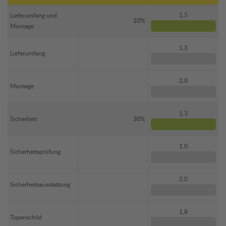
1,5
Lieferumfang und
10%
Montage
1,3
Lieferumfang
2,0
Montage
1,3
Sicherheit
30%
1,0
Sicherheitsprüfung
2,0
Sicherheitsausstattung
1,8
Typenschild