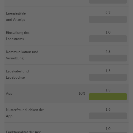
2,7
Energiezähler
und Anzeige
1,0
Einstellung des
Ladestroms
4,8
Kommunikation und
Vernetzung
1,5
Ladekabel und
Ladebuchse
1,3
App
10%
1,6
Nutzerfreundlichkeit der
App
1,0
Funktionalität der App