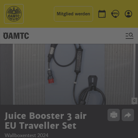
Mitglied werden
Termin buchen
Kontakt & 
Einl
©
Juice Booster 3 air
Drucken
Opti
EU Traveller Set
Wallboxentest 2024