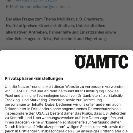
E-Mail:
kommunikation@oeamtc.at
Bei allen Fragen zum Thema Mobilität, z. B. Crashtests,
Kraftstoffpreisen, Gesetzesinitiativen, Unfallstatistiken,
alternativen Antrieben, Pannenhilfe und Einsatzzahlen sowie
sämtliche Fragen zu Reise, Fahrtechnik und Flugrettung.
Mobilitätsinformation
Tel.:
+43 (0)1 711 99 21795
E-Mail:
mi-presse@oeamtc.at
Bei Fragen zur aktuellen Verkehrslage und Straßeninfrastruktur
sowie Telematik.