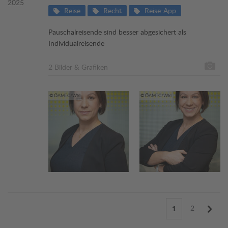
2025
Reise
Recht
Reise-App
Pauschalreisende sind besser abgesichert als
Individualreisende
2 Bilder & Grafiken
© ÖAMTC/Wirl
© ÖAMTC/Wirl
2
1