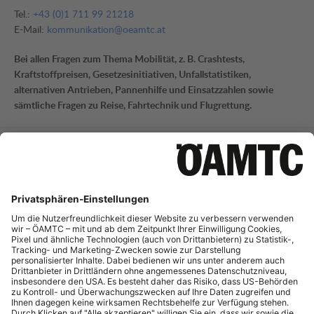
Tel.:
+43 (0)1 711 99 21218
E-Mail:
kommunikation@oeamtc.at
Bei allen Fragen zum Thema Mobilität, z. B. Crashtests,
Kraftstoffpreisen, Gesetzesinitiativen, Unfallstatistiken,
alternativen Antrieben, Pannenhilfe und Einsatzzahlen sowie
sämtliche Fragen zu Reise, Fahrtechnik und Flugrettung.
Mobilitätsinformation
Tel.:
+43 (0)1 711 99 21795
E-Mail:
mi-presse@oeamtc.at
Bei Fragen zur aktuellen Verkehrslage und Straßeninfrastruktur
sowie Telematik.