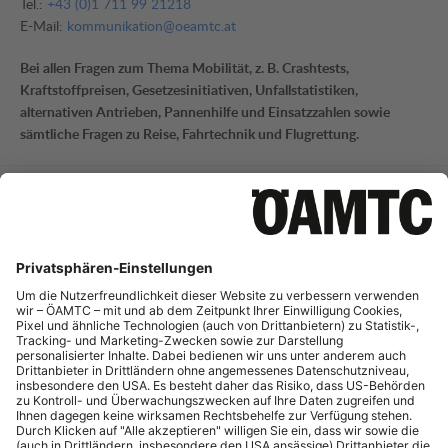
Tel.:
+43 (0)1 711 99 21218
E-Mail:
kommunikation@oeamtc.at
Bei allen Fragen zum Thema Mobilität, z. B. Crashtests,
Kraftstoffpreisen, Gesetzesinitiativen, Unfallstatistiken,
alternativen Antrieben, Pannenhilfe und Einsatzzahlen sowie
sämtliche Fragen zu Reise, Fahrtechnik und Flugrettung.
Mobilitätsinformation
Tel.:
+43 (0)1 711 99 21795
E-Mail:
mi-presse@oeamtc.at
Bei Fragen zur aktuellen Verkehrslage und Straßeninfrastruktur
sowie Telematik.