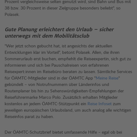
Prozent vergleichsweise selten genutzt wird, sind Bahn und Bus mit
38 bzw. 30 Prozent in dieser Zielgruppe besonders beliebt", so
Polasek.
Gute Planung erleichtert den Urlaub – sicher
unterwegs mit dem Mobilitätsclub
"Wer jetzt schon gebucht hat, ist angesichts der aktuellen
Entwicklungen klar im Vorteil", betont Polasek. Allen, die ihren
Sommerurlaub erst buchen, empfiehlt die Reiseexpertin, sich gut zu
informieren und sich bei Pauschalreisen von erfahrenen
Reisexpert:innen im Reisebüro beraten zu lassen. Sämtliche Services
für ÖAMTC-Mitglieder sind in der ÖAMTC App "
Meine Reise
"
gebündelt – von Notrufnummern über Länderinfos und
Routenplaner bis hin zu Sehenswürdigkeiten-Empfehlungen der
Reiseführermarke Marco Polo. Zusätzlich erhalten Mitglieder
kostenlos an jedem ÖAMTC-Stützpunkt ein
Reise Infoset
zum
jeweiligen europäischen Urlaubsland, um auch analog alle wichtigen
Reiseinfos parat zu haben.
Der ÖAMTC-Schutzbrief bietet umfassende Hilfe – egal ob bei