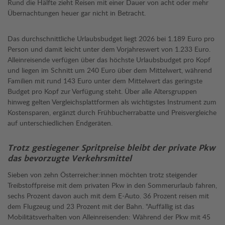
Rund die Hälfte zieht Reisen mit einer Dauer von acht oder mehr
Übernachtungen heuer gar nicht in Betracht.
Das durchschnittliche Urlaubsbudget liegt 2026 bei 1.189 Euro pro
Person und damit leicht unter dem Vorjahreswert von 1.233 Euro.
Alleinreisende verfügen über das höchste Urlaubsbudget pro Kopf
und liegen im Schnitt um 240 Euro über dem Mittelwert, während
Familien mit rund 143 Euro unter dem Mittelwert das geringste
Budget pro Kopf zur Verfügung steht. Über alle Altersgruppen
hinweg gelten Vergleichsplattformen als wichtigstes Instrument zum
Kostensparen, ergänzt durch Frühbucherrabatte und Preisvergleiche
auf unterschiedlichen Endgeräten.
Trotz gestiegener Spritpreise bleibt der private Pkw
das bevorzugte Verkehrsmittel
Sieben von zehn Österreicher:innen möchten trotz steigender
Treibstoffpreise mit dem privaten Pkw in den Sommerurlaub fahren,
sechs Prozent davon auch mit dem E-Auto. 36 Prozent reisen mit
dem Flugzeug und 23 Prozent mit der Bahn. "Auffällig ist das
Mobilitätsverhalten von Alleinreisenden: Während der Pkw mit 45