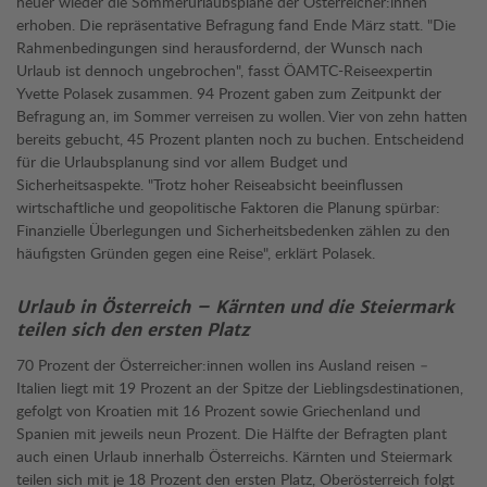
heuer wieder die Sommerurlaubspläne der Österreicher:innen
erhoben. Die repräsentative Befragung fand Ende März statt. "Die
Rahmenbedingungen sind herausfordernd, der Wunsch nach
Urlaub ist dennoch ungebrochen", fasst ÖAMTC-Reiseexpertin
Yvette Polasek zusammen. 94 Prozent gaben zum Zeitpunkt der
Befragung an, im Sommer verreisen zu wollen. Vier von zehn hatten
bereits gebucht, 45 Prozent planten noch zu buchen. Entscheidend
für die Urlaubsplanung sind vor allem Budget und
Sicherheitsaspekte. "Trotz hoher Reiseabsicht beeinflussen
wirtschaftliche und geopolitische Faktoren die Planung spürbar:
Finanzielle Überlegungen und Sicherheitsbedenken zählen zu den
häufigsten Gründen gegen eine Reise", erklärt Polasek.
Urlaub in Österreich – Kärnten und die Steiermark
teilen sich den ersten Platz
70 Prozent der Österreicher:innen wollen ins Ausland reisen –
Italien liegt mit 19 Prozent an der Spitze der Lieblingsdestinationen,
gefolgt von Kroatien mit 16 Prozent sowie Griechenland und
Spanien mit jeweils neun Prozent. Die Hälfte der Befragten plant
auch einen Urlaub innerhalb Österreichs. Kärnten und Steiermark
teilen sich mit je 18 Prozent den ersten Platz, Oberösterreich folgt