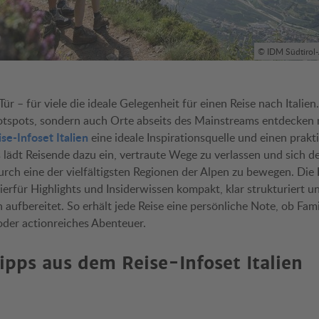
© IDM Südtirol-
r – für viele die ideale Gelegenheit für einen Reise nach Italien
otspots, sondern auch Orte abseits des Mainstreams entdecken
ise-Infoset Italien
eine ideale Inspirationsquelle und einen prakt
s lädt Reisende dazu ein, vertraute Wege zu verlassen und sich 
durch eine der vielfältigsten Regionen der Alpen zu bewegen. Die
erfür Highlights und Insiderwissen kompakt, klar strukturiert u
 aufbereitet. So erhält jede Reise eine persönliche Note, ob Fami
oder actionreiches Abenteuer.
ipps aus dem Reise-Infoset Italien