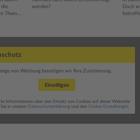
 die
werden?
Doch we
um Thema
betroff
Von den
en und
stemen –
sten
bungslose
nschutz
zeige von Werbung benötigen wir Ihre Zustimmung.
Einwilligen
erte Informationen über den Einsatz von Cookies auf dieser Webseite
 Sie in unserer
Datenschutzerklärung
und den
Cookie-Einstellungen.