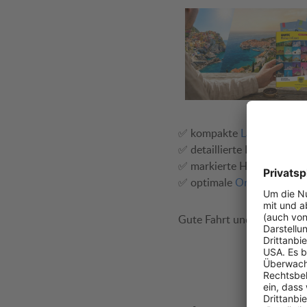
✅ kompakte
Länderinfos zu
✅ detaillierte Regionalkart
✅ markierte Highlights & I
✅ optimale
Orientierung v
Gute Fahrt und viel Spaß be
Je