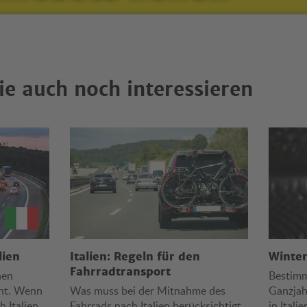
ie auch noch interessieren
lien
Italien: Regeln für den
Winte
Fahrradtransport
hen
Bestimm
cht. Wenn
Was muss bei der Mitnahme des
Ganzjah
h Italien
Fahrrads nach Italien berücksichtigt
in Ital