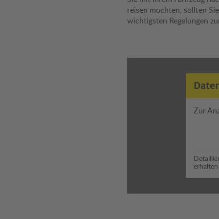
reisen möchten, sollten Sie
wichtigsten Regelungen z
Maut & Vignette kennen. 
Kosten, Bezahlmöglichkeit
unterschiedlichen Mautsy
hier finden Sie die wichtig
Informationen für eine rei
Fahrt auf Italiens Straßen.
Date
Zur An
Detailli
erhalten