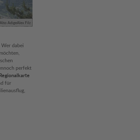
Alto AdigeAlex Filz
. Wer dabei
 möchten,
ischen
dennoch perfekt
Regionalkarte
nd für
lienausflug,