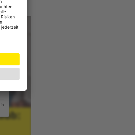
JW
 in