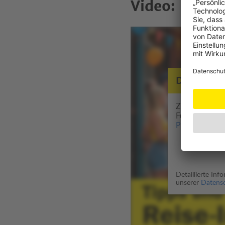
Video: Reise 
Datensch
Zur Anzeige di
Für die Auss
Player
genutzt
Detaillierte In
unserer
Datensc