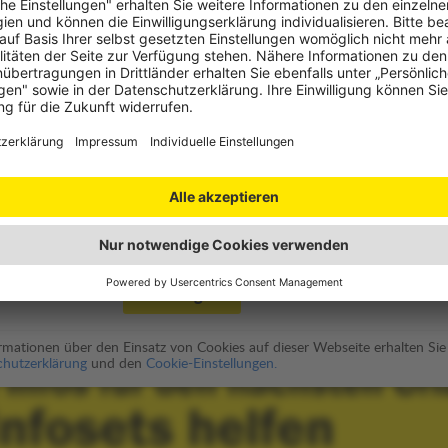
Infoset
utz
eses Videos benötigen wir Ihre Einwilligung.
pielung wird eine moderne HTML5 Video Player Lösung namens
 (
Datenschutzbestimmungen von JW Player
).
Einwilligen
formationen über den Einsatz von Cookies auf dieser Webseite erhalten Sie
hutzerklärung
und den
Cookie-Einstellungen.