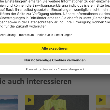
n der Heckträger auf einer Anh
stigt ist?
auf einer Anhängerkupplung montiert ist, müssen Warntafeln 
 Heckträgern mit eigenem Kennzeichen und mit integrierter Bele
tzesänderung für Verwirrung gesorgt, da ein Rundschreiben des 
ktur und Verkehr Erleichterungen der Regelungen für den Fahrra
och wurde nach einem Widerruf klar gestellt: Es gibt keine Ausn
r Anhängerkupplung angebracht sind.
ie auch interessieren