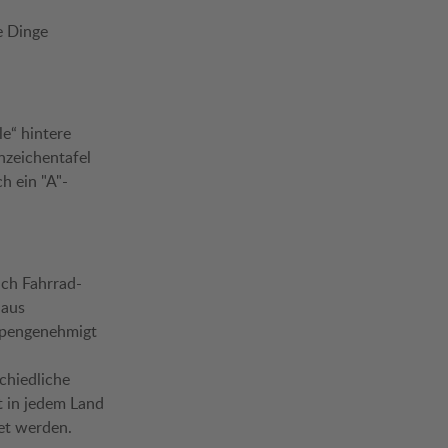
e Dinge
e“ hintere
nzeichentafel
h ein "A"-
uch Fahrrad-
 aus
typengenehmigt
schiedliche
st in jedem Land
det werden.