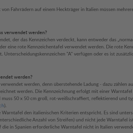
t von Fahrrädern auf einem Heckträger in Italien müssen mehrer
ss verwendet werden?
ndet, der das Kennzeichen verdeckt, kann entweder das „normal
er eine rote Kennzeichentafel verwendet werden. Die rote Ken
. Unterscheidungskennzeichen "A" verfügen oder es ist zusätzlic
wendet werden?
l verwendet werden, denn überstehende Ladung - dazu zählen a
eichnet werden. Die Kennzeichnung erfolgt mit einer Warntafel
 muss 50 x 50 cm groß, rot-weißschraffiert, reflektierend und 
ch
).
 Warntafel den italienischen Kriterien entspricht. Es sind unter
unterschiedliche Anzahl von Streifen) und nicht jede Warntafel i
f die in Spanien erforderliche Warntafel nicht in Italien verwen