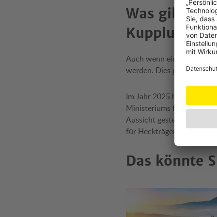
Was gilt wen
Kupplung befe
Auch wenn ein Heckträger 
werden. Dies gilt auch bei
Im Jahr 2025 hat eine Gese
Ministeriums für Infrastru
Aussicht gestellt hat. Jed
für Heckträger, die auf de
Das könnte S