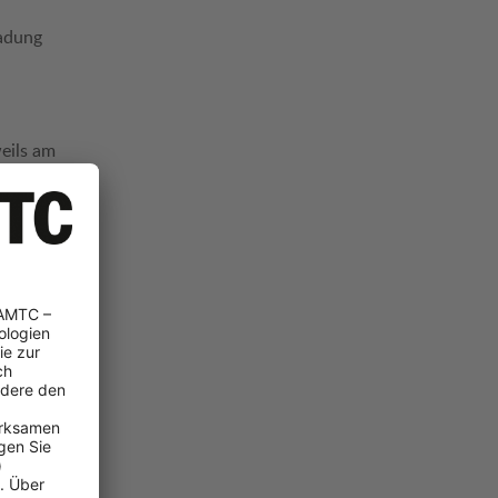
Ladung
eils am
Seite