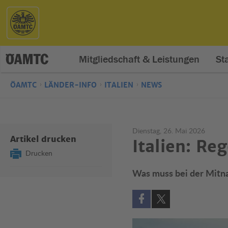
Mitgliedschaft & Leistungen
St
ÖAMTC
LÄNDER-INFO
ITALIEN
NEWS
Dienstag, 26. Mai 2026
Artikel drucken
Italien: Re
Drucken
Was muss bei der Mitna
Auf Facebook teilen (öff
Auf X teilen (öffne