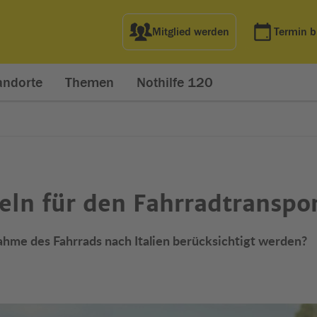
Mitglied werden
Termin 
andorte
Themen
Nothilfe 120
geln für den Fahrradtranspo
hme des Fahrrads nach Italien berücksichtigt werden?
net in neuem Fenster)
t in neuem Fenster)