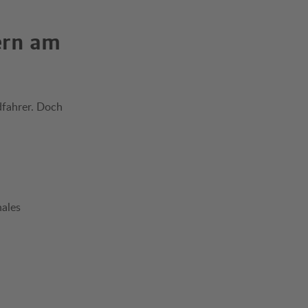
ern am
dfahrer. Doch
nales