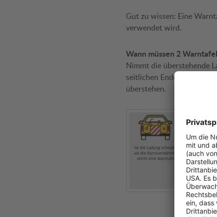
Gut zu wissen: Eine Warn
verwendet wird.
Wann müssen 2 Warntafe
Nimmt die überstehende La
seitlichen Ende der Ladung
überstehen.