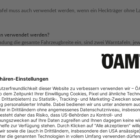
tafel muss auch verwendet werden, wenn ein Heckträger ohne 
ln verwendet werden?
dung die gesamte Fahrzeugbreite ein, sind zwei Warntafeln, jew
, anzubringen. Seitlich darf die Ladung maximal 30 cm auf jeder 