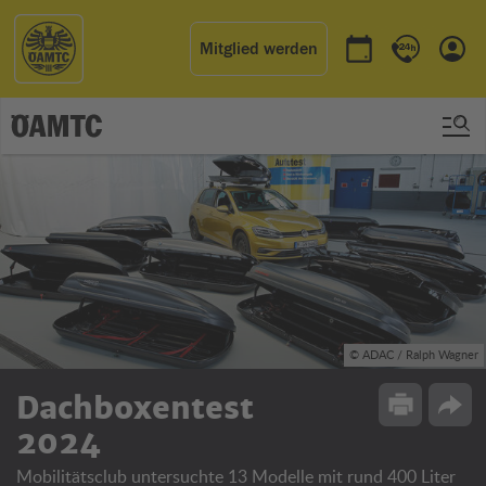
Mitglied werden
Termin buchen
Kontakt & 
Einl
© ADAC / Ralph Wagner
Dachboxentest
Drucken
Opti
2024
Mobilitätsclub untersuchte 13 Modelle mit rund 400 Liter