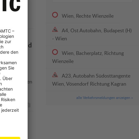
Wien, Rechte Wienzeile
A4, Ost Autobahn, Budapest (H)
- Wien
 Tipps und
Wien, Bacherplatz, Richtung
Wienzeile
A23, Autobahn Südosttangente
t, Ausgehzeiten
Wien, Vösendorf Richtung Kagran
alle Verkehrsmeldungen anzeigen »