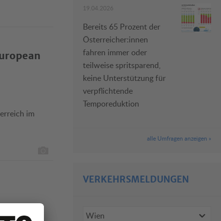
19.04.2026
Bereits 65 Prozent der
Österreicher:innen
fahren immer oder
European
teilweise spritsparend,
keine Unterstützung für
verpflichtende
Temporeduktion
erreich im
alle Umfragen anzeigen »
VERKEHRSMELDUNGEN