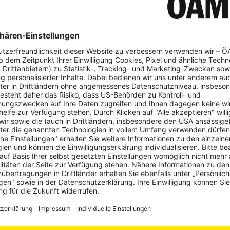
: So sind Kinder sicher allein unterwegs –
liche Rahmenbedingungen
le
Kinder
Verkehrserziehung
litätsclub informiert rund um Schulbeginn über Aufsichtspflich
zung von Öffis, Rad & Co
 Grafik
stl