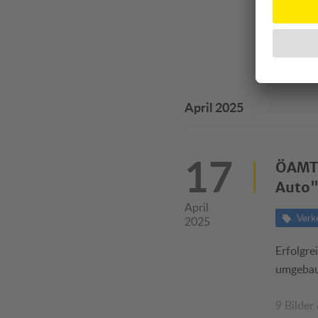
April 2025
17
ÖAMTC
Auto"
April
Verk
2025
Erfolgre
umgebau
9 Bilder