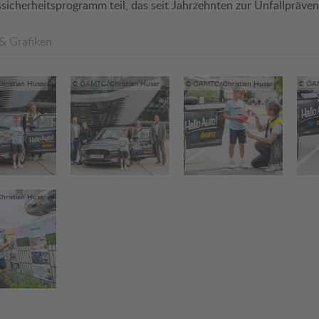
sicherheitsprogramm teil, das seit Jahrzehnten zur Unfallpräven
 & Grafiken
ristian Husar
© ÖAMTC/Christian Husar
© ÖAMTC/Christian Husar
© ÖAM
ristian Husar