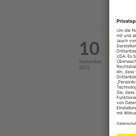
10
ÖAMTC
recht
September
Schu
2025
Der Mobi
und Nut
1 Bild &
© ÖAMTC/Po