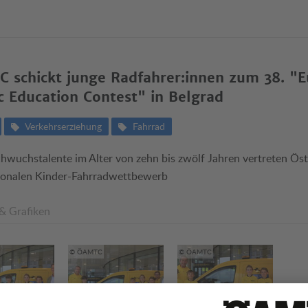
 schickt junge Radfahrer:innen zum 38. "
ic Education Contest" in Belgrad
Verkehrserziehung
Fahrrad
hwuchstalente im Alter von zehn bis zwölf Jahren vertreten Öst
tionalen Kinder-Fahrradwettbewerb
 & Grafiken
© ÖAMTC
© ÖAMTC