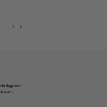
2
3
kehrslage und
elematik.