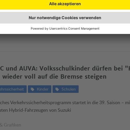
 und AUVA: Volksschulkinder dürfen bei "
 wieder voll auf die Bremse steigen
ehrssicherheit
Kinder
Schulen
iches Verkehrssicherheitsprogramm startet in die 39. Saison – mit
ten Hybrid-Fahrzeugen von Suzuki
 & Grafiken