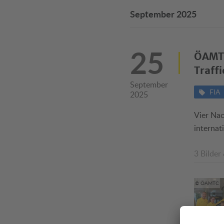
September 2025
25
ÖAMTC
Traff
September
FIA
2025
Vier Nac
interna
3 Bilder
© ÖAMTC