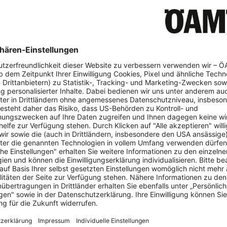
uletzt wieder stark gestiegen – 0,8 Cent Steuerentlastung reicht 
i Euro nicht aus
 Grafik
irl
: Spritpreise im Juni deutlich gesunken
o
Energiemarkt
Kraftstoffe
re Erdölpreise kamen bei Konsument:innen nicht vollständig an