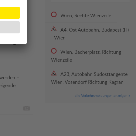
Wien, Rechte Wienzeile
A4, Ost Autobahn, Budapest (H)
- Wien
bis 30.
Wien, Bacherplatz, Richtung
Wienzeile
A23, Autobahn Südosttangente
 werden –
Wien, Vösendorf Richtung Kagran
eigende
alle Verkehrsmeldungen anzeigen »