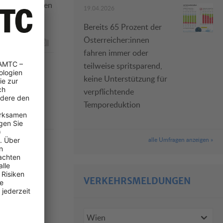
bei Literpreisen
19.04.2026
Bereits 65 Prozent der
Österreicher:innen
fahren immer oder
teilweise spritsparend,
keine Unterstützung für
verpflichtende
Temporeduktion
alle Umfragen anzeigen »
VERKEHRSMELDUNGEN