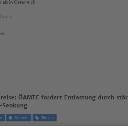
r als in Österreich
 Grafik
irl
preise: ÖAMTC fordert Entlastung durch stä
-Senkung
se
Steuern
Tanken