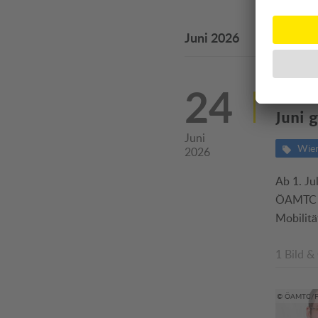
Juni 2026
24
ÖAMTC
Juni g
Juni
Wie
2026
Ab 1. Ju
ÖAMTC fo
Mobilitä
1 Bild &
© ÖAMTC/F