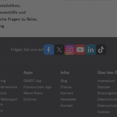
statistiken,
annenhilfe und
che Fragen zu Reise,
ng.
Folgen Sie uns auf
Apps
Infos
Über den 
ring
ÖAMTC App
Blog
Impressum
ahrtechnik
Führerschein App
Presse
Statuten
club
Meine Reise
Karriere
Nutzungsbe
 Motorsport
Drohnen
Newsletter
Datenschutz
on
Kontakt
Datenschutz
ro
Cookies