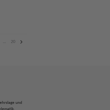
…
20
kehrslage und
elematik.