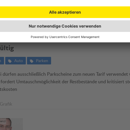
 erinnert: Alte Wien-Parkscheine nur noch 
ültig
n
Auto
Parken
li dürfen ausschließlich Parkscheine zum neuen Tarif verwendet
rdert Umtauschmöglichkeit der Restbestände und kritisiert st
tskosten
 Grafik
enzl