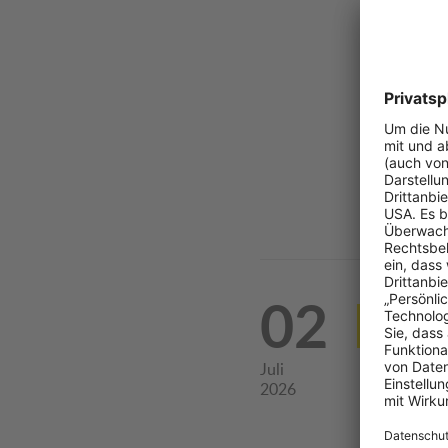
Preise z
über zwe
1 Bild &
© ÖAMTC/W
02
ÖAMTC
Aut
Juli
2026
Niedrige