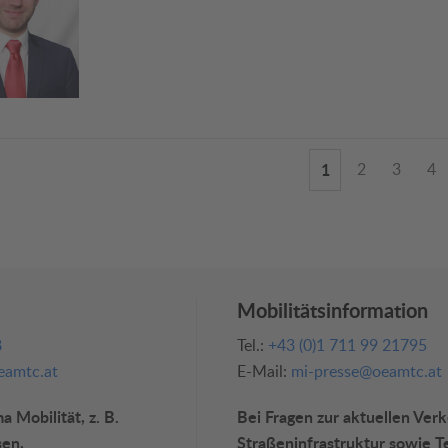
1
2
3
4
Mobilitätsinformation
8
Tel.:
+43 (0)1 711 99 21795
amtc.at
E-Mail:
mi-presse@oeamtc.at
 Mobilität, z. B.
Bei Fragen zur aktuellen Ver
sen,
Straßeninfrastruktur sowie T