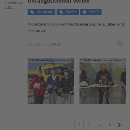
Unfallgeschehen vorbei
November
2025
Mobilität
Recht
StVO
Mobilitätsclub fordert Nachbesserung bei E-Bikes und
E-Scootern
2 Bilder & Grafiken
© ÖAMTC/APA-Fotoservice/Tesarek
© ÖAMTC/APA-Fotoservice/Tesarek
2
…
6
1