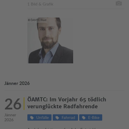
1 Bild & Grafik
© ÖAMTC/Postl
Jänner 2026
26
ÖAMTC: Im Vorjahr 65 tödlich
verunglückte Radfahrende
Jänner
Unfälle
Fahrrad
E-Bike
2026