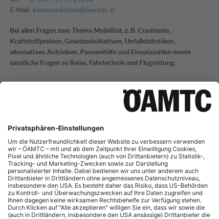
E-Mail:
kommunikation@oeamtc.at
Bei allen Fragen zum Thema Mobilität, z. B. Crashtests,
Kraftstoffpreisen, Gesetzesinitiativen, Unfallstatistiken,
alternativen Antrieben, Pannenhilfe und Einsatzzahlen sowie
sämtliche Fragen zu Reise, Fahrtechnik und Flugrettung.
Mobilitätsinformation
Tel.:
+43 (0)1 711 99 21795
E-Mail:
mi-presse@oeamtc.at
Bei Fragen zur aktuellen Verkehrslage und Straßeninfrastruktur
sowie Telematik.