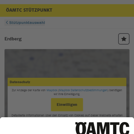
ÖAMTC STÜTZPUNKT