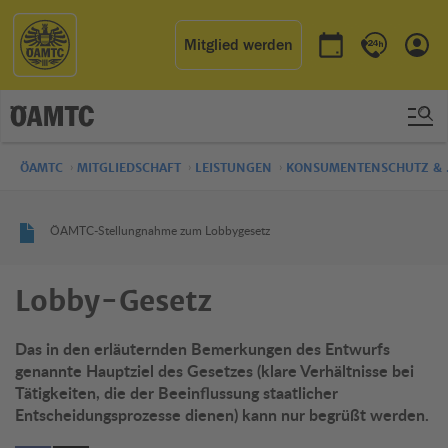
Mitglied werden
Termin buchen
Kontakt & 
Einl
ÖAMTC
MITGLIEDSCHAFT
LEISTUNGEN
KONSUMENTENSCHUTZ &
ÖAMTC-Stellungnahme zum Lobbygesetz
Lobby-Gesetz
Das in den erläuternden Bemerkungen des Entwurfs
genannte Hauptziel des Gesetzes (klare Verhältnisse bei
Tätigkeiten, die der Beeinflussung staatlicher
Entscheidungsprozesse dienen) kann nur begrüßt werden.