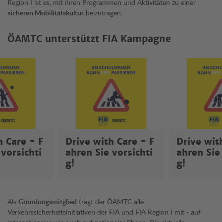
Region I ist es, mit ihren Programmen und Aktivitäten zu einer
sicheren Mobilitätskultur
beizutragen.
ÖAMTC unterstützt FIA Kampagne
h Care - F
Drive with Care - F
Drive wit
 vorsichti
ahren Sie vorsichti
ahren Sie
g!
g!
Als
Gründungsmitglied
trägt der ÖAMTC alle
Verkehrssicherheitsinitiativen der FIA und FIA Region I mit - auf