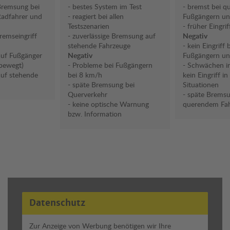
 Bremsung bei
- bestes System im Test
- bremst bei q
Radfahrer und
- reagiert bei allen
Fußgängern un
Testszenarien
- früher Eingrif
remseingriff
- zuverlässige Bremsung auf
Negativ
stehende Fahrzeuge
- kein Eingriff
 auf Fußgänger
Negativ
Fußgängern un
bewegt)
- Probleme bei Fußgängern
- Schwächen i
 auf stehende
bei 8 km/h
kein Eingriff i
- späte Bremsung bei
Situationen
Querverkehr
- späte Bremsu
- keine optische Warnung
querendem Fa
bzw. Information
Datenschutz
Zur Anzeige von Werbung benötigen wir Ihre